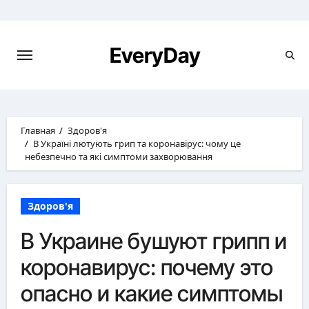
Перейти
к
содержимому
EveryDay
Главная
Здоров'я
В Україні лютують грип та коронавірус: чому це
небезпечно та які симптоми захворювання
Здоров'я
В Украине бушуют грипп и
коронавирус: почему это
опасно и какие симптомы