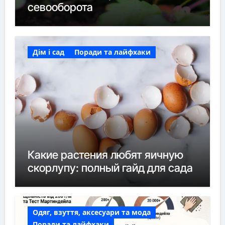
севооборота
Дім і сад
Поради та лайфхаки
Какие растения любят яичную
скорлупу: полный гайд для сада
Одяг, взуття, аксесуари та мода
Поради та лайфхаки