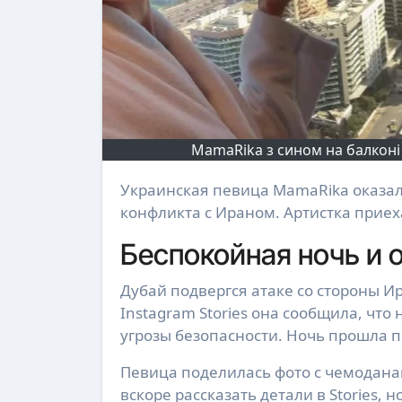
MamaRika з сином на балконі в
Украинская певица MamaRika оказалась в ловушке в Дубае вместе с сыном из-за эскалации
конфликта с Ираном. Артистка приех
Беспокойная ночь и
Дубай подвергся атаке со стороны Ир
Instagram Stories она сообщила, что
угрозы безопасности. Ночь прошла по
Певица поделилась фото с чемодана
вскоре рассказать детали в Stories, 