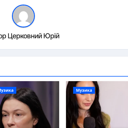
ор
Церковний Юрій
Музика
Музика