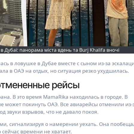
 Дубаї: панорама міста вдень та Burj Khalifa вночі
ала в ОАЭ на отдых, но ситуация резко ухудшилась.
 отмененные рейсы
ана. В это время MamaRika находилась в городе. В
 не может покинуть ОАЭ. Все авиарейсы отменили из-
д звуки взрывов, что не давало покоя.
ми, сигнализируя о намерении уехать. Она пообеща
но сейчас времени не хватает.