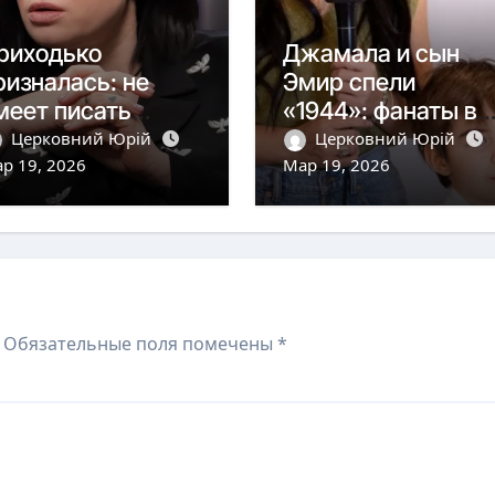
риходько
Джамала и сын
ризналась: не
Эмир спели
меет писать
«1944»: фанаты в
есни по-
слезах
Церковний Юрій
Церковний Юрій
краински
р 19, 2026
Мар 19, 2026
Обязательные поля помечены
*