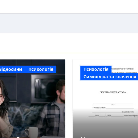
Відносини
Психологія
Психологія
Символіка та значення