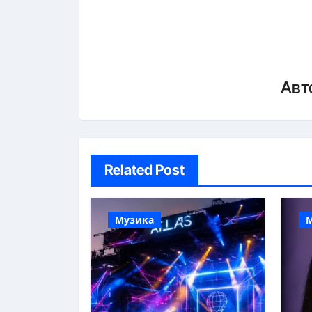
Авт
Related Post
Музика