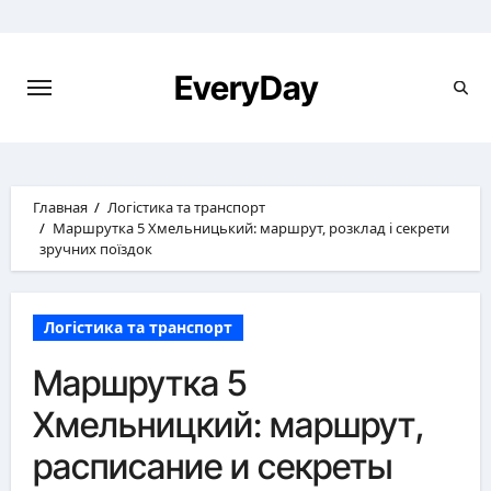
Перейти
к
содержимому
EveryDay
Главная
Логістика та транспорт
Маршрутка 5 Хмельницький: маршрут, розклад і секрети
зручних поїздок
Логістика та транспорт
Маршрутка 5
Хмельницкий: маршрут,
расписание и секреты