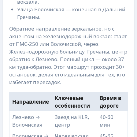
вокзала.
Улица Волочиская — конечная в Дальний
Гречаны.
Обратное направление зеркальное, но с
акцентом на железнодорожный вокзал: старт
от ПМС-250 или Волочиской, через
Железнодорожную больницу, Гречаны, центр
обратно к Лезнево. Полный цикл — около 37
км туда-обратно. Этот маршрут проходит 30+
остановок, делая его идеальным для тех, кто
избегает пересадок.
Ключевые
Время в
Направление
особенности
дороге
Лезнево →
Заезд на KLR,
40-60
Волочиская
центр
мин
Волочиская →
Через вокзал,
45-65