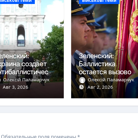
ійськові теми
Військові теми
еленский:
Зеленский:
краина создает
Баллистика
нтибаллистическу
остается вызовом,
 систему «Фрея»
но дроны сбиваем
Олексій Паламарчук
Олексій Паламарчук
 Европой
Авг 3, 2026
более чем на 90%
Авг 2, 2026
Обязательные поля помечены
*