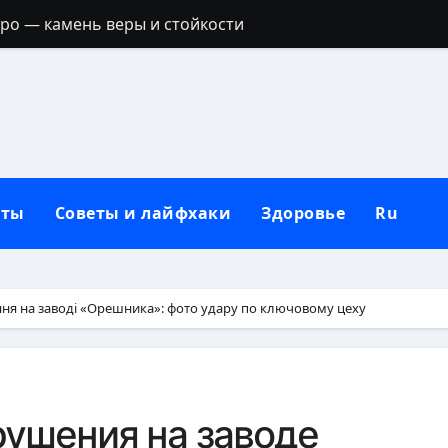
тро — камень веры и стойкости
ик: полный гид с идеями для любой фигуры
ое филе: точное время и секреты сочности
дикой природе и неволе
ручальное кольцо: традиции, приметы и современные 
кты
Советы и лайфхаки
Здоровье
Ru
держатся: секреты выбора и нанесения
полный гид по целебным свойствам ягоды
пастернака для организма
ня на заводі «Орешника»: фото удару по ключовому цеху
ятна от дезодоранта на черной одежде: проверенные сп
ить на стол: полное руководство без наказаний
ушения на заводе