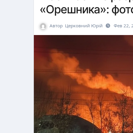
«Орешника»: фото
Автор
Церковний Юрій
Фев 22, 