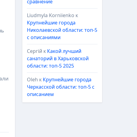
сравнение
Liudmyla Korniienko
к
Крупнейшие города
Николаевской области: топ-5
чь
с описаниями
Сергій
к
Какой лучший
санаторий в Харьковской
области: топ-5 2025
кали
Oleh
к
Крупнейшие города
Черкасской области: топ-5 с
описанием