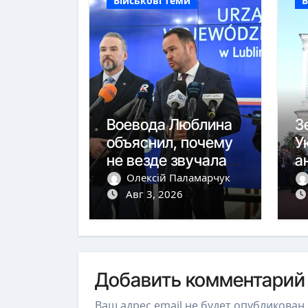
Військові теми
В
Воевода Люблина
З
объяснил, почему
У
не везде звучала
а
тревога
ю
Олексій Паламарчук
Авг 3, 2026
с
Добавить комментарий
Ваш адрес email не будет опубликован.