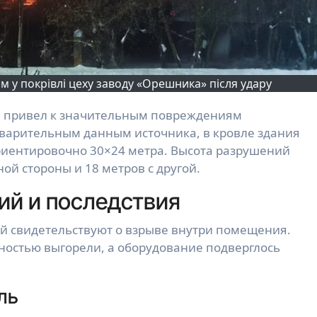
 у покрівлі цеху заводу «Орешника» після удару
дварительным данным источника, в кровле здания
риентировочно 30×24 метра. Высота разрушений
ой стороны и 18 метров с другой.
ий и последствия
й свидетельствуют о взрыве внутри помещения.
ностью выгорели, а оборудование подверглось
ль