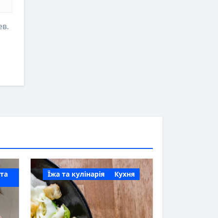
ев.
 та
Їжа та кулінарія
Кухня