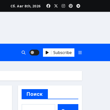
Сб. Авг 8th, 2026
зни
Subscribe
 А до Я
Поиск
аика