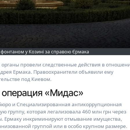
з фонтаном у Козині за справою Єрмака
ндрея Ермака. Правоохранители объявили ему
тельстве под Киевом.
и операция «Мидас»
бюро и Специализированная антикоррупционная
ю группу, которая легализовала 460 млн грн через
цы. Ермаку инкриминируют отмывание имущества,
анизованной группой или в особо крупном размере.