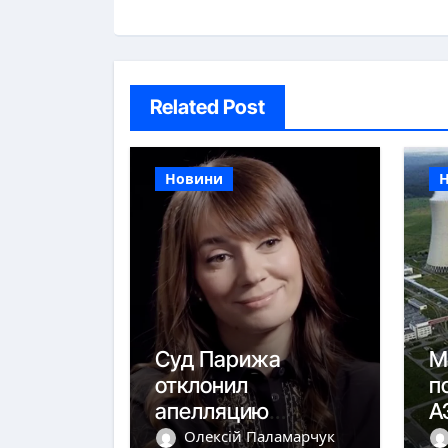
Related Post
Новини
Суд Парижа
М
отклонил
п
апелляцию
А
Федоровой о
р
Олексій Паламарчук