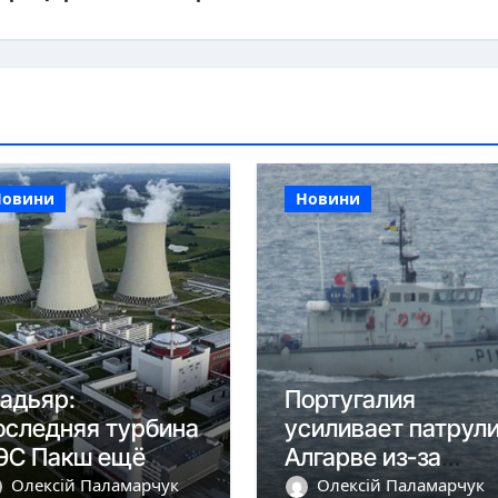
Новини
Новини
адьяр:
Португалия
оследняя турбина
усиливает патрул
ЭС Пакш ещё
Алгарве из-за
аботает, впереди
кризиса в Сеуте
Олексій Паламарчук
Олексій Паламарчук