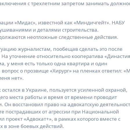
аключения с трехлетним запретом занимать должно
рации «Мидас», известной как «Миндичгейт». НАБУ
ушиваниями и деталями строительства.
должаются неотложные следственные действия.
туацию журналистам, пообещав сделать это после
 На уточнение относительно кооператива «Династи
ма, у меня есть только одна квартира и один
 вопрос о прозвище «Хирург» на пленках ответил: «
меня нет».
 остался в Украине, пользуется усиленной охраной,
его места работы и время от времени проводит
. Он восстановил право на адвокатскую деятельност
ите пострадавших от агрессии при Национальной
л проект «Адвокат+», в рамках которого вместе с
 в зоне боевых действий.