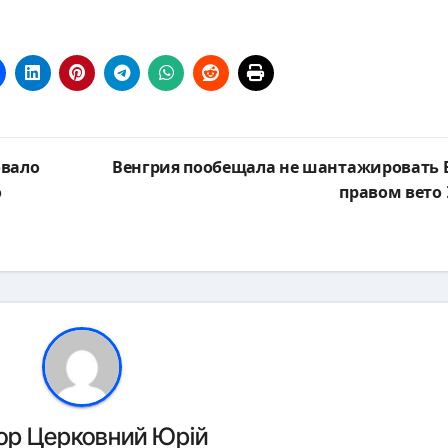
овало
Венгрия пообещала не шантажировать 
о
правом вето
ор
Церковний Юрій