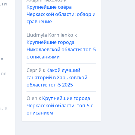
сти
Крупнейшие озёра
Черкасской области: обзор и
сравнение
Liudmyla Korniienko
к
Крупнейшие города
Николаевской области: топ-5
с описаниями
я»
Сергій
к
Какой лучший
Мое
санаторий в Харьковской
области: топ-5 2025
Oleh
к
Крупнейшие города
Черкасской области: топ-5 с
ь в
описанием