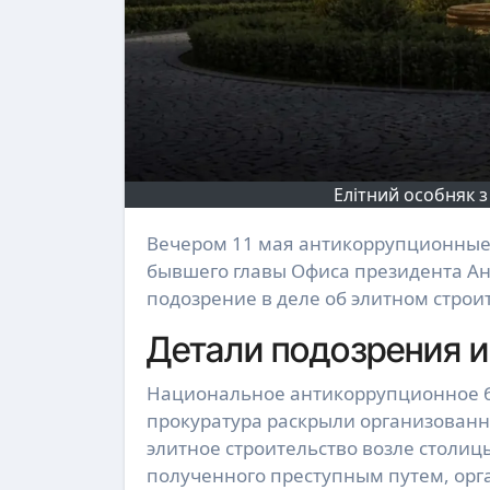
Елітний особняк 
Вечером 11 мая антикоррупционные органы провели следственные действия в отношении
бывшего главы Офиса президента А
подозрение в деле об элитном строи
Детали подозрения 
Национальное антикоррупционное 
прокуратура раскрыли организованну
элитное строительство возле столи
полученного преступным путем, орг