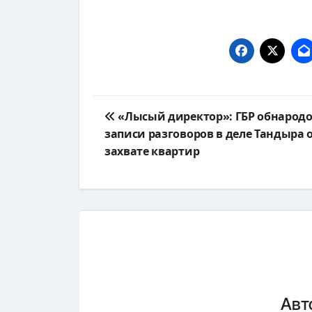
Навигация
«Лысый директор»: ГБР обнарод
по
записи разговоров в деле Тандыра 
захвате квартир
записям
Авт