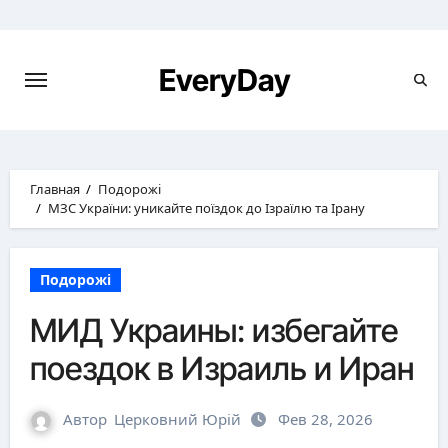
Перейти
к
содержимому
EveryDay
Главная
Подорожі
МЗС України: уникайте поїздок до Ізраїлю та Ірану
Подорожі
МИД Украины: избегайте
поездок в Израиль и Иран
Автор
Церковний Юрій
Фев 28, 2026