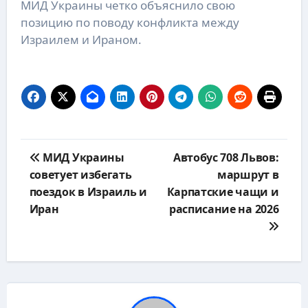
МИД Украины четко объяснило свою
позицию по поводу конфликта между
Израилем и Ираном.
Навигация
МИД Украины
Автобус 708 Львов:
по
советует избегать
маршрут в
записям
поездок в Израиль и
Карпатские чащи и
Иран
расписание на 2026