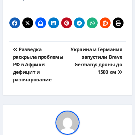
Навигация
Разведка
Украина и Германия
по
раскрыла проблемы
запустили Brave
записям
РФ в Африке:
Germany: дроны до
дефицит и
1500 км
разочарование