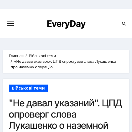
Перейти
к
содержимому
EveryDay
Главная
Військові теми
«Не давав вказівок». ЦПД спростував слова Лукашенка
про наземну операцію
Військові теми
"Не давал указаний". ЦПД
опроверг слова
Лукашенко о наземной