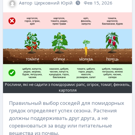
Автор
Церковний Юрій
Фев 15, 2026
Рослини, які не садити з помідорами: рапс, огірок, томат, фенхель,
картопля
Правильный выбор соседей для помидорных
грядок определяет успех сезона. Растения
должны поддерживать друг друга, а не
соревноваться за воду или питательные
вещества из почвы.