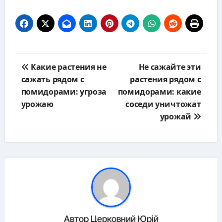
Навигация
Какие растения не
Не сажайте эти
по
сажать рядом с
растения рядом с
записям
помидорами: угроза
помидорами: какие
урожаю
соседи уничтожат
урожай
Автор
Церковний Юрій