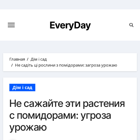
Перейти
к
содержимому
EveryDay
Главная
Дім і сад
Не садіть ці рослини з помідорами: загроза урожаю
Дім і сад
Не сажайте эти растения
с помидорами: угроза
урожаю