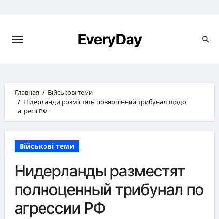
Перейти
к
содержимому
EveryDay
Главная
Військові теми
Нідерланди розмістять повноцінний трибунал щодо
агресії РФ
Військові теми
Нидерланды разместят
полноценный трибунал по
агрессии РФ