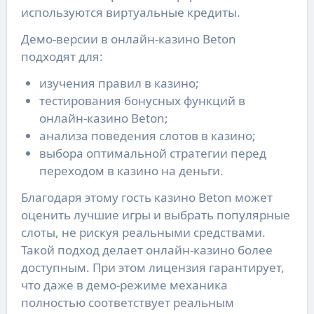
используются виртуальные кредиты.
Демо-версии в онлайн-казино Beton
подходят для:
изучения правил в казино;
тестирования бонусных функций в
онлайн-казино Beton;
анализа поведения слотов в казино;
выбора оптимальной стратегии перед
переходом в казино на деньги.
Благодаря этому гость казино Beton может
оценить лучшие игры и выбрать популярные
слоты, не рискуя реальными средствами.
Такой подход делает онлайн-казино более
доступным. При этом лицензия гарантирует,
что даже в демо-режиме механика
полностью соответствует реальным