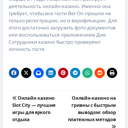
деятельность онлайн-казино. Именно она
требует, чтобы все гости Bet On прошли не
только регистрацию, но и верификацию. Для
этого достаточно загрузить фото документов
или воспользоваться приложением Дия.
Сотрудники казино быстро проверяют
личность гостя.
Навигация
Онлайн казино
Онлайн-казино на
по
Slot City — лучшие
гривны с быстрым
записям
игры для яркого
выводом: обзор
отдыха
платежных методов