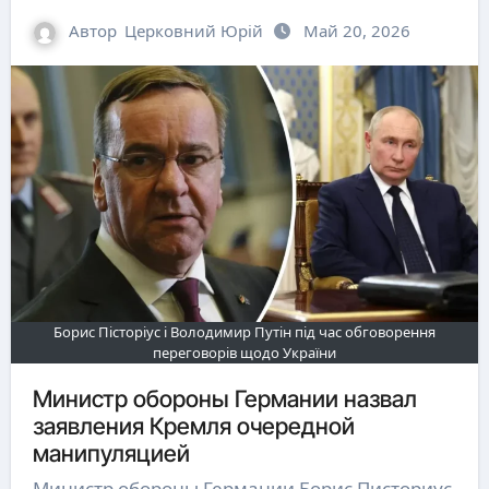
Автор
Церковний Юрій
Май 20, 2026
Борис Пісторіус і Володимир Путін під час обговорення
переговорів щодо України
Министр обороны Германии назвал
заявления Кремля очередной
манипуляцией
Министр обороны Германии Борис Писториус