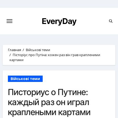
Перейти
к
содержимому
EveryDay
Главная
Військові теми
Пісторіус про Путіна: кожен раз він грав крапленими
картами
Військові теми
Писториус о Путине:
каждый раз он играл
краплеными картами