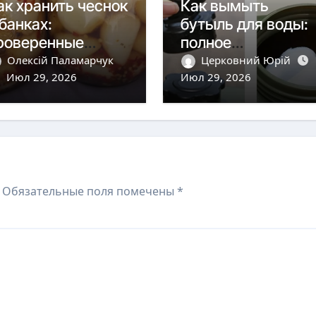
ак хранить чеснок
Как вымыть
 банках:
бутыль для воды:
роверенные
полное
етоды до весны
руководство с
Олексій Паламарчук
Церковний Юрій
Июл 29, 2026
проверенными
Июл 29, 2026
методами
Обязательные поля помечены
*