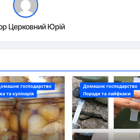
ор
Церковний Юрій
Домашнє господарство
Домашнє господарство
жа та кулінарія
Поради та лайфхаки