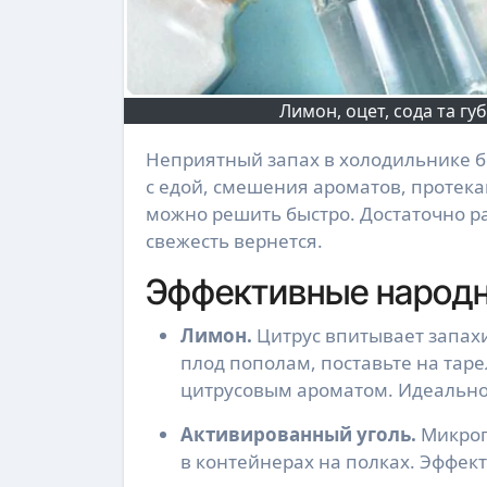
Лимон, оцет, сода та г
Неприятный запах в холодильнике беспокоит многих. Он возникает из-за открытых упаковок
с едой, смешения ароматов, протек
можно решить быстро. Достаточно р
свежесть вернется.
Эффективные народ
Лимон.
Цитрус впитывает запахи
плод пополам, поставьте на таре
цитрусовым ароматом. Идеально
Активированный уголь.
Микроп
в контейнерах на полках. Эффек