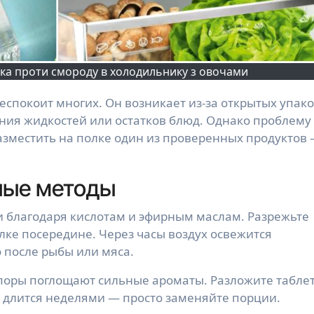
убка проти смороду в холодильнику з овочами
ания жидкостей или остатков блюд. Однако проблему
азместить на полке один из проверенных продуктов 
ные методы
 благодаря кислотам и эфирным маслам. Разрежьте
лке посередине. Через часы воздух освежится
 после рыбы или мяса.
оры поглощают сильные ароматы. Разложите табле
т длится неделями — просто заменяйте порции.