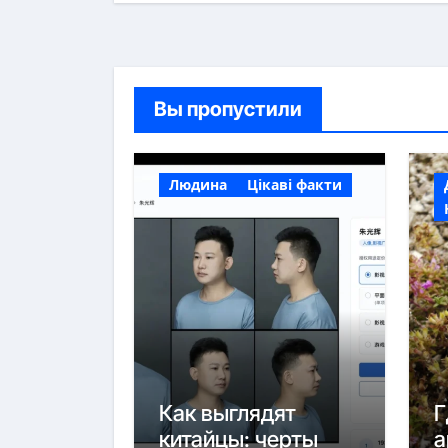
Вы пропустили
Людина
Цікаві факти
Как выглядят
Г
китайцы: черты
а