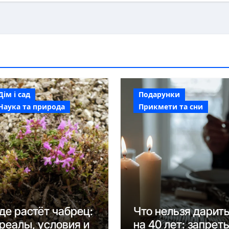
Дім і сад
Подарунки
Наука та природа
Прикмети та сни
де растёт чабрец:
Что нельзя дарит
реалы, условия и
на 40 лет: запрет