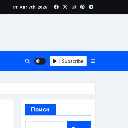
Пт. Авг 7th, 2026
зни
Subscribe
 А до Я
Поиск
аика