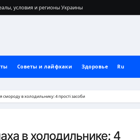
реалы, условия и регионы Украины
 40 лет: запреты, приметы и разумные альтернативы
ться: полный гайд от нуля до сильных рук
ьным кольцом после развода: полный гид для новой жи
лубокий взгляд на природу зла в человеке
кты
Советы и лайфхаки
Здоровье
Ru
 от негатива: полный практический гайд
нную сковороду к использованию: полное руководство от
защитный механизм психики и тела
я смороду в холодильнику: 4 прості засоби
рщин вокруг рта в домашних условиях
: черты лица, региональные различия и этническая моз
аха в холодильнике: 4