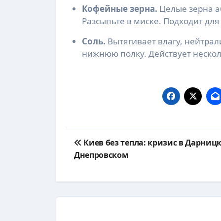
Кофейные зерна.
Целые зерна а
Разсыпьте в миске. Подходит для
Соль.
Вытягивает влагу, нейтрал
нижнюю полку. Действует нескол
Навигация
Киев без тепла: кризис в Дарниц
по
Днепровском
записям