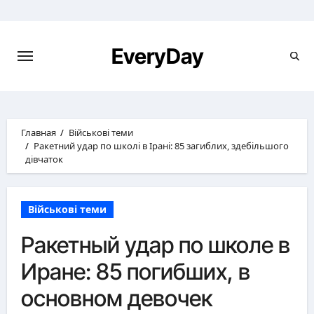
Перейти
к
содержимому
EveryDay
Главная
Військові теми
Ракетний удар по школі в Ірані: 85 загиблих, здебільшого
дівчаток
Військові теми
Ракетный удар по школе в
Иране: 85 погибших, в
основном девочек