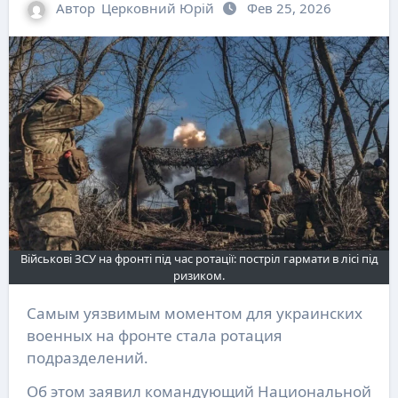
Автор
Церковний Юрій
Фев 25, 2026
Військові ЗСУ на фронті під час ротації: постріл гармати в лісі під
ризиком.
Самым уязвимым моментом для украинских
военных на фронте стала ротация
подразделений.
Об этом заявил командующий Национальной