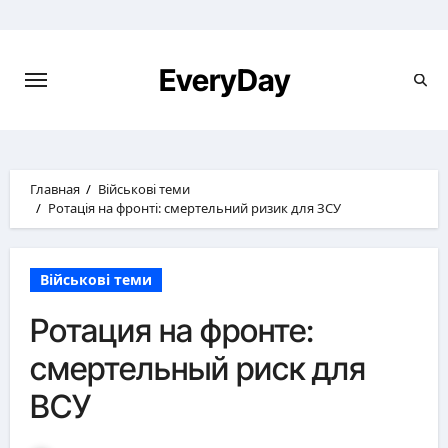
Перейти
к
содержимому
EveryDay
Главная
Військові теми
Ротація на фронті: смертельний ризик для ЗСУ
Військові теми
Ротация на фронте:
смертельный риск для
ВСУ