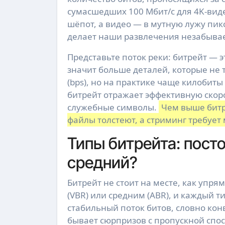
сумасшедших 100 Мбит/с для 4K-виде
шёпот, а видео — в мутную лужу пик
делает наши развлечения незабыв
Представьте поток реки: битрейт — э
значит больше деталей, которые не 
(bps), но на практике чаще килобиты 
битрейт отражает эффективную скор
служебные символы.
Чем выше битр
файлы толстеют, а стриминг требует
Типы битрейта: пост
средний?
Битрейт не стоит на месте, как упр
(VBR) или средним (ABR), и каждый т
стабильный поток битов, словно кон
бывает сюрпризов с пропускной спо