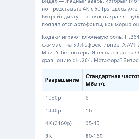
Видео — жадный зверь, который глота
но представьте 4K с 60 fps: здесь у
Битрейт диктует чёткость краёв, гл
появляются артефакты, как мерцающ
Кодеки играют ключевую роль. H.264 
сжимает на 50% эффективнее. А AV1 
Мбит/с без потерь. Я тестировал на 
сравнению с H.264. Метафора? Битре
Стандартная частота
Разрешение
Мбит/с
1080p
8
1440p
16
4K (2160p)
35-45
8K
80-160