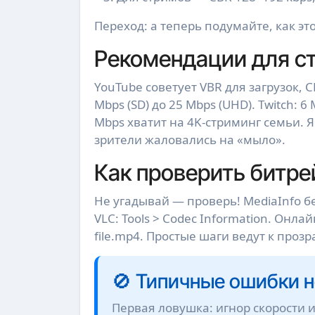
Переход: а теперь подумайте, как эт
Рекомендации для ст
YouTube советует VBR для загрузок, CB
Mbps (SD) до 25 Mbps (UHD). Twitch:
Mbps хватит на 4K-стриминг семьи. 
зрители жаловались на «мыло».
Как проверить битре
Не угадывай — проверь! MediaInfo б
VLC: Tools > Codec Information. Онлай
file.mp4. Простые шаги ведут к прозр
🚫 Типичные ошибки н
Первая ловушка: игнор скорости интернета. 10 Mbps стрим на 20 Mbps — буферизация и