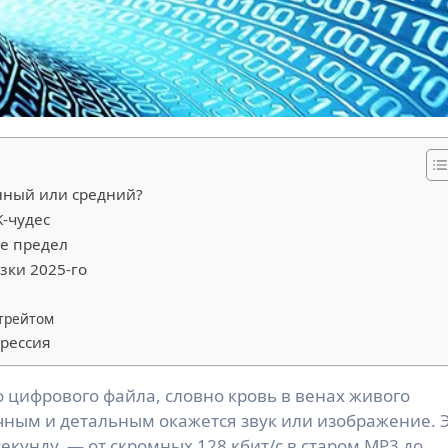
нный или средний?
K-чудес
не предел
зки 2025-го
трейтом
прессия
чным и детальным окажется звук или изображение. 
екунду, — от скромных 128 кбит/с в старом MP3 до