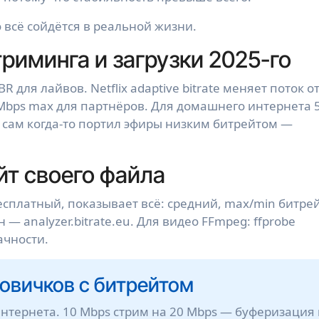
о всё сойдётся в реальной жизни.
риминга и загрузки 2025-го
R для лайвов. Netflix adaptive bitrate меняет поток от
 6 Mbps max для партнёров. Для домашнего интернета 
Я сам когда-то портил эфиры низким битрейтом —
йт своего файла
есплатный, показывает всё: средний, max/min битрей
н — analyzer.bitrate.eu. Для видео FFmpeg: ffprobe
ачности.
овичков с битрейтом