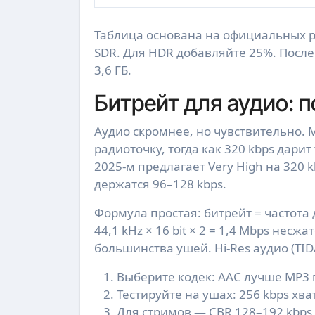
Таблица основана на официальных р
SDR. Для HDR добавляйте 25%. После 
3,6 ГБ.
Битрейт для аудио: 
Аудио скромнее, но чувствительно. M
радиоточку, тогда как 320 kbps дарит
2025-м предлагает Very High на 320 k
держатся 96–128 kbps.
Формула простая: битрейт = частота 
44,1 kHz × 16 bit × 2 = 1,4 Mbps нес
большинства ушей. Hi-Res аудио (TIDA
Выберите кодек: AAC лучше MP3 
Тестируйте на ушах: 256 kbps хв
Для стримов — CBR 128–192 kbps,