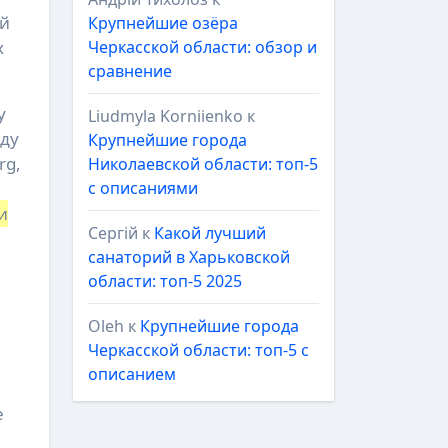
ый
Крупнейшие озёра
Черкасской области: обзор и
х
сравнение
у
Liudmyla Korniienko
к
нду
Крупнейшие города
rg,
Николаевской области: топ-5
с описаниями
и
Сергій
к
Какой лучший
санаторий в Харьковской
области: топ-5 2025
Oleh
к
Крупнейшие города
Черкасской области: топ-5 с
описанием
е