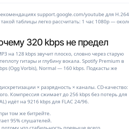
екомендациях support.google.com/youtube для H.264
такой таблицы легко рассчитать: 1 час 1080p — окол
почему 320 kbps не предел
P3 на 128 kbps звучит плоско, словно через старую
 теплоту гитары и глубину вокала. Spotify Premium в
bps (Ogg Vorbis), Normal — 160 kbps. Подкасты же
дискретизации × разрядность × каналы. CD-качество:
жатого. Компрессия сжимает до 256 kbps без потерь для
L) идёт на 9216 kbps для FLAC 24/96.
при том же битрейте.
атает 95% слушателей.
 потому что стабильность превыше всего.