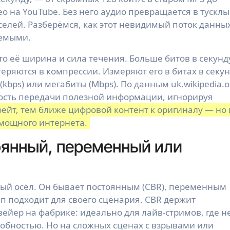
о на YouTube. Без него аудио превращается в тускл
селей. Разберёмся, как этот невидимый поток данны
аемыми.
то её ширина и сила течения. Больше битов в секунд
теряются в компрессии. Измеряют его в битах в секу
(kbps) или мегабиты (Mbps). По данным uk.wikipedia.o
ость передачи полезной информации, игнорируя
ейт, тем ближе цифровой контент к оригиналу — но 
 мощного интернета.
оянный, переменный или
ямый осёл. Он бывает постоянным (CBR), переменным
ип подходит для своего сценария. CBR держит
вейер на фабрике: идеально для лайв-стримов, где н
собностью. Но на сложных сценах с взрывами или