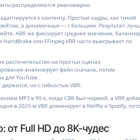
 биты распределяются равномерно.
адаптируется к контенту. Простые кадры, как тихий
рейтом, а динамичные — с большим. Результат: луч
ейте. ABR же фиксирует среднее значение, баланси
е HandBrake или FFmpeg VBR часто выигрывает по
но расточительство на простых сценах.
рование анализирует файл сначала, потом
а для YouTube.
 держится, но с гибкостью VBR.
нием MP3 в 90-х, когда CBR был нормой, а VBR доба
одня в 2025-м VBR доминирует в Netflix и Spotify, пот
: от Full HD до 8K-чудес