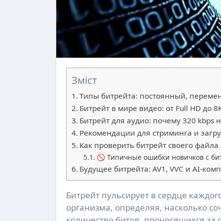
Зміст
Типы битрейта: постоянный, переме
Битрейт в мире видео: от Full HD до 8
Битрейт для аудио: почему 320 kbps 
Рекомендации для стриминга и загру
Как проверить битрейт своего файла
🚫 Типичные ошибки новичков с би
Будущее битрейта: AV1, VVC и AI-ком
Битрейт пульсирует в сердце каждого цифрового файла, словно кровь в венах живого
организма, определяя, насколько со
количество битов, проносящихся за с