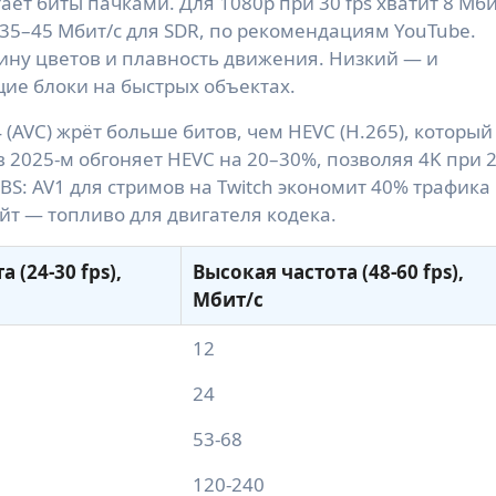
ет биты пачками. Для 1080p при 30 fps хватит 8 Мби
же 35–45 Мбит/с для SDR, по рекомендациям YouTube.
убину цветов и плавность движения. Низкий — и
ие блоки на быстрых объектах.
(AVC) жрёт больше битов, чем HEVC (H.265), который
в 2025-м обгоняет HEVC на 20–30%, позволяя 4K при 
OBS: AV1 для стримов на Twitch экономит 40% трафика
йт — топливо для двигателя кодека.
 (24-30 fps),
Высокая частота (48-60 fps),
Мбит/с
12
24
53-68
120-240