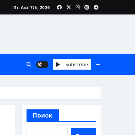
Пт. Авг 7th, 2026
зни
Subscribe
 А до Я
Поиск
аика