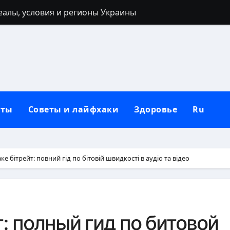
реалы, условия и регионы Украины
 40 лет: запреты, приметы и разумные альтернативы
ться: полный гайд от нуля до сильных рук
ьным кольцом после развода: полный гид для новой жи
лубокий взгляд на природу зла в человеке
кты
Советы и лайфхаки
Здоровье
Ru
 от негатива: полный практический гайд
нную сковороду к использованию: полное руководство от
защитный механизм психики и тела
ке бітрейт: повний гід по бітовій швидкості в аудіо та відео
рщин вокруг рта в домашних условиях
: черты лица, региональные различия и этническая моз
т: полный гид по битовой