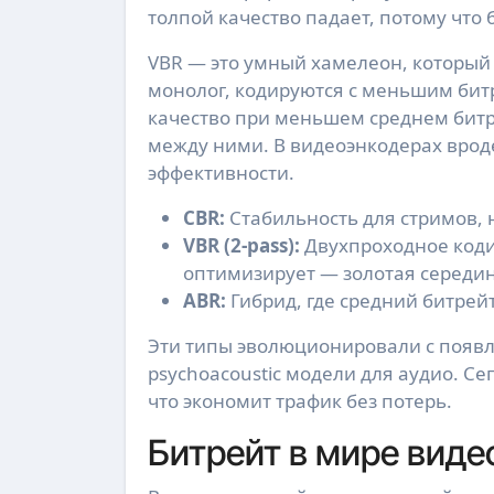
толпой качество падает, потому что
VBR — это умный хамелеон, который 
монолог, кодируются с меньшим бит
качество при меньшем среднем битр
между ними. В видеоэнкодерах врод
эффективности.
CBR:
Стабильность для стримов, 
VBR (2-pass):
Двухпроходное коди
оптимизирует — золотая середин
ABR:
Гибрид, где средний битрейт
Эти типы эволюционировали с появле
psychoacoustic модели для аудио. Сег
что экономит трафик без потерь.
Битрейт в мире видео