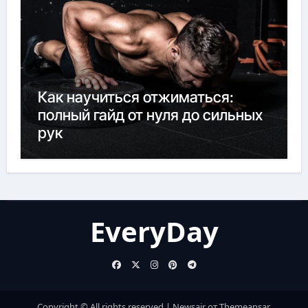
Как научиться отжиматься:
полный гайд от нуля до сильных
рук
EveryDay
Copyright © All rights reserved
|
Newsair
от
Themeansar
.