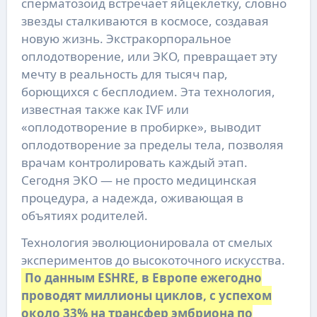
сперматозоид встречает яйцеклетку, словно
звезды сталкиваются в космосе, создавая
новую жизнь. Экстракорпоральное
оплодотворение, или ЭКО, превращает эту
мечту в реальность для тысяч пар,
борющихся с бесплодием. Эта технология,
известная также как IVF или
«оплодотворение в пробирке», выводит
оплодотворение за пределы тела, позволяя
врачам контролировать каждый этап.
Сегодня ЭКО — не просто медицинская
процедура, а надежда, оживающая в
объятиях родителей.
Технология эволюционировала от смелых
экспериментов до высокоточного искусства.
По данным ESHRE, в Европе ежегодно
проводят миллионы циклов, с успехом
около 33% на трансфер эмбриона по