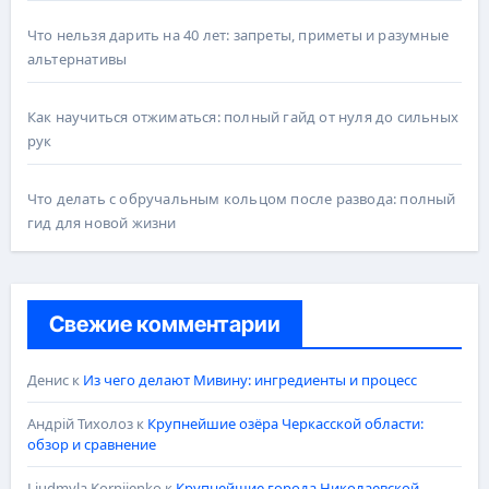
Что нельзя дарить на 40 лет: запреты, приметы и разумные
альтернативы
Как научиться отжиматься: полный гайд от нуля до сильных
рук
Что делать с обручальным кольцом после развода: полный
гид для новой жизни
Свежие комментарии
Денис
к
Из чего делают Мивину: ингредиенты и процесс
Андрій Тихолоз
к
Крупнейшие озёра Черкасской области:
обзор и сравнение
Liudmyla Korniienko
к
Крупнейшие города Николаевской