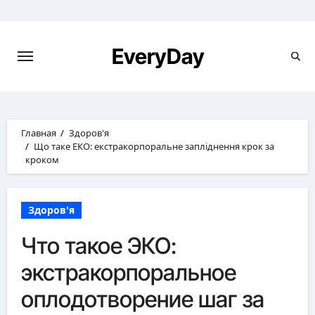
Перейти
к
содержимому
EveryDay
Главная
Здоров'я
Що таке ЕКО: екстракорпоральне запліднення крок за
кроком
Здоров'я
Что такое ЭКО:
экстракорпоральное
оплодотворение шаг за