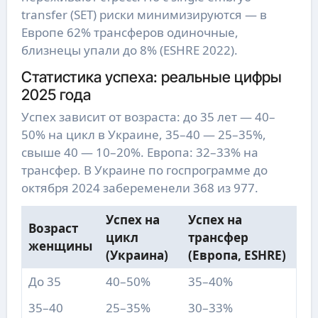
transfer (SET) риски минимизируются — в
Европе 62% трансферов одиночные,
близнецы упали до 8% (ESHRE 2022).
Статистика успеха: реальные цифры
2025 года
Успех зависит от возраста: до 35 лет — 40–
50% на цикл в Украине, 35–40 — 25–35%,
свыше 40 — 10–20%. Европа: 32–33% на
трансфер. В Украине по госпрограмме до
октября 2024 забеременели 368 из 977.
Успех на
Успех на
Возраст
цикл
трансфер
женщины
(Украина)
(Европа, ESHRE)
До 35
40–50%
35–40%
35–40
25–35%
30–33%