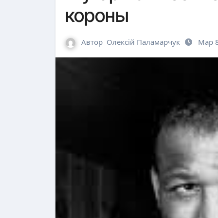
короны
Автор
Олексій Паламарчук
Мар 8