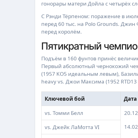
гонорары матери Дойла с четырёх сл
С Рэнди Тёрпеном: поражение в июле
перед 60 тыс. на Polo Grounds. Джин
перед королём.
Пятикратный чемпио
Подъём в 160 фунтов принёс величие: 
Первый абсолютный чернокожий чемпи
(1957 KO5 идеальным левым), Базилио 
heavy vs. Джои Максима (1952 RTD13 
Ключевой бой
Дата
vs. Томми Белл
20.1
14.0
vs. Джейк ЛаМотта VI