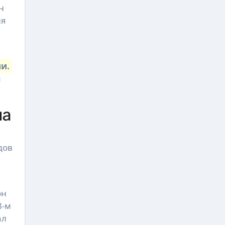
н
ля
и.
м
ла
дов
он
8-м
ал