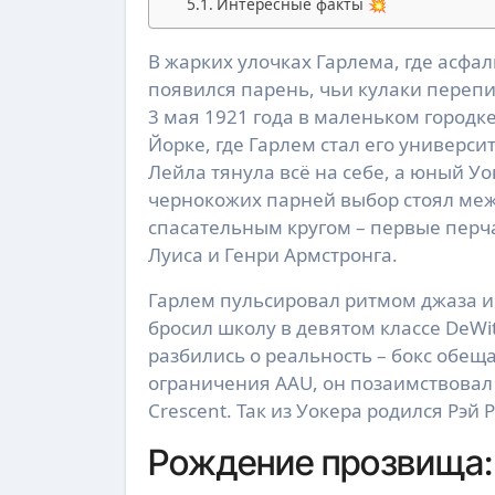
Интересные факты 💥
В жарких улочках Гарлема, где асфальт дышал бедой, а мечты разбивались о реальность,
появился парень, чьи кулаки переп
3 мая 1921 года в маленьком городке
Йорке, где Гарлем стал его универс
Лейла тянула всё на себе, а юный Уок
чернокожих парней выбор стоял меж
спасательным кругом – первые перча
Луиса и Генри Армстронга.
Гарлем пульсировал ритмом джаза и 
бросил школу в девятом классе DeWit
разбились о реальность – бокс обеща
ограничения AAU, он позаимствовал 
Crescent. Так из Уокера родился Рэй 
Рождение прозвища: