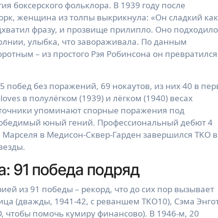
гия боксерского фольклора. В 1939 году после
орк, женщина из толпы выкрикнула: «Он сладкий как
дхватил фразу, и прозвище прилипло. Оно подходило
олнии, улыбка, что завораживала. По данным
воротным – из простого Рэя Робинсона он превратился
5 побед без поражений, 69 нокаутов, из них 40 в пе
oves в полулёгком (1939) и лёгком (1940) весах
источники упоминают спорные поражения под
победимый юный гений. Профессиональный дебют 4
а Марселя в Медисон-Сквер-Гарден завершился TKO в
везды.
: 91 победа подряд
рией из 91 победы – рекорд, что до сих пор вызывает
ица (дважды, 1941-42, с реваншем TKO10), Сэма Энго
D, чтобы помочь кумиру финансово). В 1946-м, 20