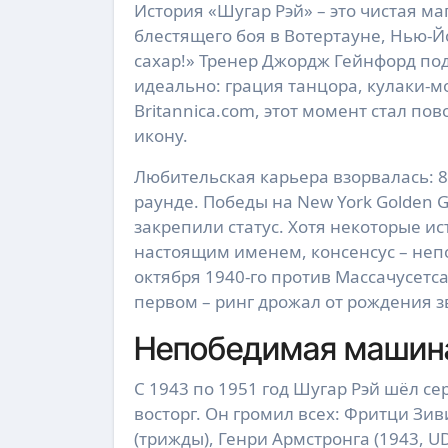
История «Шугар Рэй» – это чистая ма
блестящего боя в Вотертауне, Нью-Й
сахар!» Тренер Джордж Гейнфорд по
идеально: грация танцора, кулаки-м
Britannica.com, этот момент стал по
икону.
Любительская карьера взорвалась: 8
раунде. Победы на New York Golden Gl
закрепили статус. Хотя некоторые 
настоящим именем, консенсус – не
октября 1940-го против Массачусетс
первом – ринг дрожал от рождения з
Непобедимая машина
С 1943 по 1951 год Шугар Рэй шёл се
восторг. Он громил всех: Фритци Зив
(трижды), Генри Армстронга (1943, U