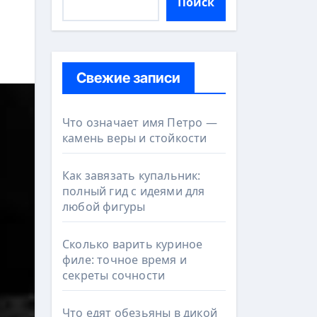
Поиск
Свежие записи
Что означает имя Петро —
камень веры и стойкости
Как завязать купальник:
полный гид с идеями для
любой фигуры
Сколько варить куриное
филе: точное время и
секреты сочности
Что едят обезьяны в дикой