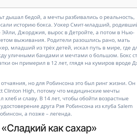
исали историю бокса. Уокер Смит-младший, родивши
 Эйли, Джорджия, вырос в Детройте, а потом в Нью-
итетом выживания. Родители разошлись рано, мать
ер, младший из трёх детей, искал путь в мире, где д
ду уличными бандами и мечтами о большом. Бокс с
тки он примерил в 12 лет, глядя на кумиров вроде 
отчаяния, но для Робинсона это был ринг жизни. Он
t Clinton High, потому что медицинские мечты
л хлеб и славу. В 14 лет, чтобы обойти возрастные
удостоверение друга Рэя Робинсона из клуба Salem
Робинсон, а позже – легенда.
 «Сладкий как сахар»