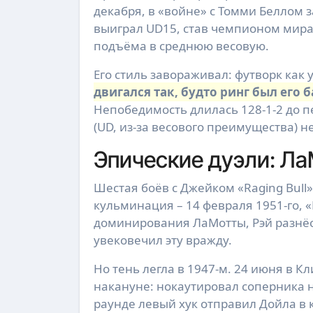
декабря, в «войне» с Томми Беллом з
выиграл UD15, став чемпионом мира.
подъёма в среднюю весовую.
Его стиль завораживал: футворк как
двигался так, будто ринг был его
Непобедимость длилась 128-1-2 до 
(UD, из-за весового преимущества) н
Эпические дуэли: Ла
Шестая боёв с Джейком «Raging Bull»
кульминация – 14 февраля 1951-го, 
доминирования ЛаМотты, Рэй разнёс 
увековечил эту вражду.
Но тень легла в 1947-м. 24 июня в 
накануне: нокаутировал соперника н
раунде левый хук отправил Дойла в 