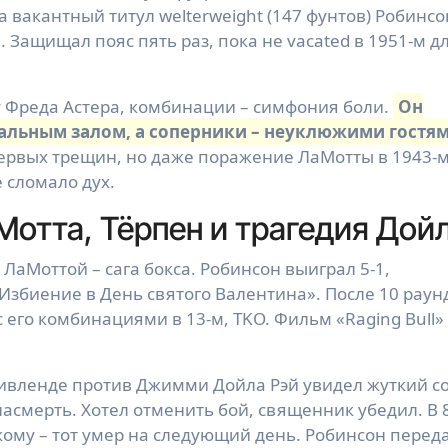
а вакантный титул welterweight (147 фунтов) Робинсо
 Защищал пояс пять раз, пока не vacated в 1951-м д
 у Фреда Астера, комбинации – симфония боли.
Он
 бальным залом, а соперники – неуклюжими гостям
первых трещин, но даже поражение ЛаМотты в 1943-
е сломало дух.
Мотта, Тёрпен и трагедия Дой
 ЛаМоттой – сага бокса. Робинсон выиграл 5-1,
«Избиение в День святого Валентина». После 10 раун
его комбинациями в 13-м, TKO. Фильм «Raging Bull»
Кливленде против Джимми Дойла Рэй увидел жуткий с
асмерть. Хотел отменить бой, священник убедил. В 
кому – тот умер на следующий день. Робинсон перед