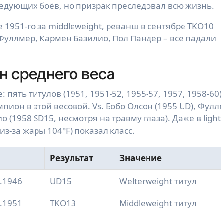
едующих боёв, но призрак преследовал всю жизнь.
 1951-го за middleweight, реванш в сентябре TKO10
 Фуллмер, Кармен Базилио, Пол Пандер – все падали
н среднего веса
пять титулов (1951, 1951-52, 1955-57, 1957, 1958-60)
он в этой весовой. Vs. Бобо Олсон (1955 UD), Фул
(1958 SD15, несмотря на травму глаза). Даже в light
из-за жары 104°F) показал класс.
Результат
Значение
2.1946
UD15
Welterweight титул
2.1951
TKO13
Middleweight титул