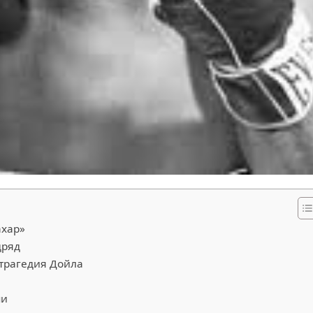
ахар»
дряд
 трагедия Дойла
ми