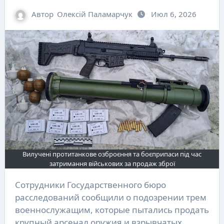
Автор
Олексій Паламарчук
Июл 6, 2026
Вилучені протитанкове озброєння та боєприпаси під час
затримання військових за продаж зброї
Сотрудники Государственного бюро
расследований сообщили о подозрении трем
военнослужащим, которые пытались продать
крупный арсенал оружия и взрывчатых