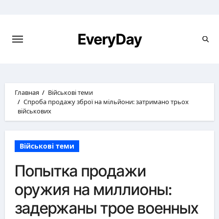
Перейти
к
содержимому
EveryDay
Главная
Військові теми
Спроба продажу зброї на мільйони: затримано трьох
військових
Військові теми
Попытка продажи
оружия на миллионы:
задержаны трое военных