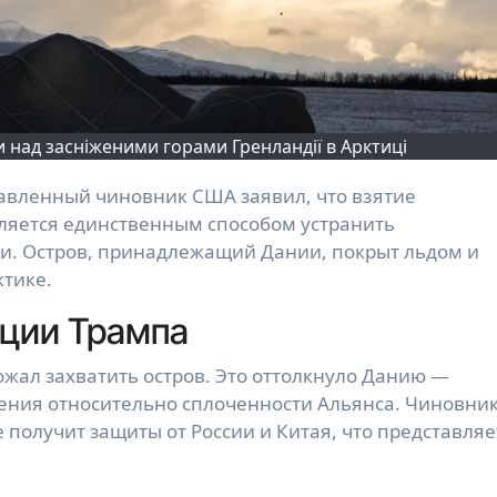
 над засніженими горами Гренландії в Арктиці
ляется единственным способом устранить
ти. Остров, принадлежащий Дании, покрыт льдом и
ктике.
ции Трампа
жал захватить остров. Это оттолкнуло Данию —
ения относительно сплоченности Альянса. Чиновни
 получит защиты от России и Китая, что представляе