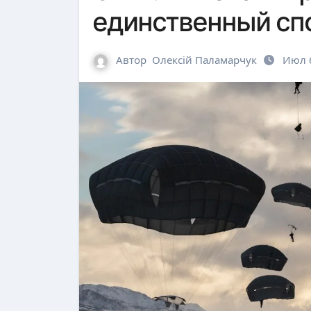
единственный спо
Автор
Олексій Паламарчук
Июл 