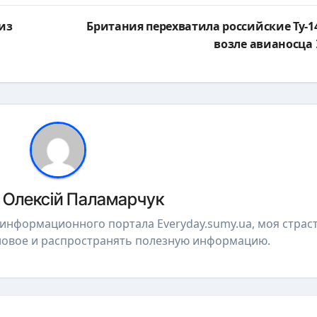
из
Британия перехватила российские Ту-1
возле авианосца
р
Олексій Паламарчук
р информационного портала Everyday.sumy.ua, моя страст
 новое и распространять полезную информацию.