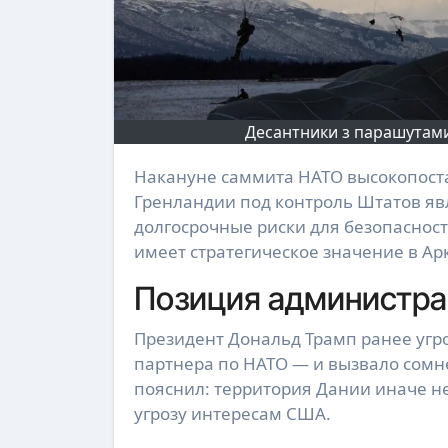
Десантники з парашутами
Накануне саммита НАТО высокопоставленный чиновник США заявил, что взятие
Гренландии под контроль Штатов яв
долгосрочные риски для безопаснос
имеет стратегическое значение в Ар
Позиция администра
Президент Дональд Трамп ранее угро
партнера по НАТО — и вызвало сомн
пояснил: территория Дании иначе не
угрозу интересам США.