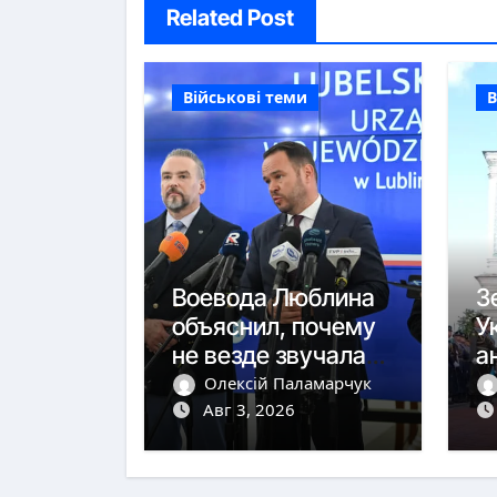
Related Post
Військові теми
В
Воевода Люблина
З
объяснил, почему
У
не везде звучала
а
тревога
ю
Олексій Паламарчук
Авг 3, 2026
с