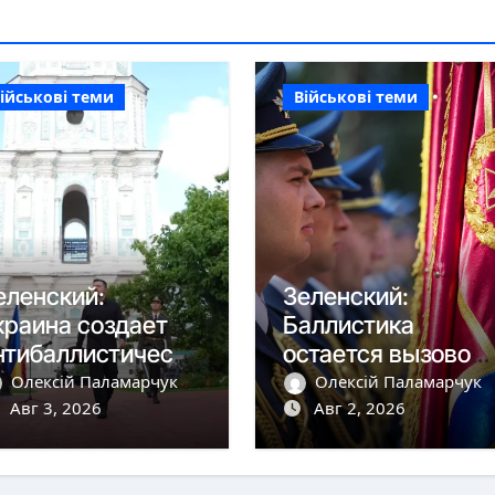
ійськові теми
Військові теми
еленский:
Зеленский:
краина создает
Баллистика
нтибаллистическу
остается вызовом,
 систему «Фрея»
но дроны сбиваем
Олексій Паламарчук
Олексій Паламарчук
 Европой
Авг 3, 2026
более чем на 90%
Авг 2, 2026