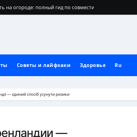
ть на огороде: полный гид по совместимости культур
е попало: причины, решения и профилактика
орит свеча: значение пламени и народные толкования
т хозяина: причины и реальные решения
: что делать — полный гид с действиями и защитой
кты
Советы и лайфхаки
Здоровье
Ru
ерево: виды, признаки и методы борьбы
 полный гид с историей и традициями
ое мясо: полный гид по рискам и преимуществам
ндії — єдиний спосіб усунути ризики
диции, секреты и полный гид
огда не отдаёт столько энергии, сколько заявлено?
ренландии —