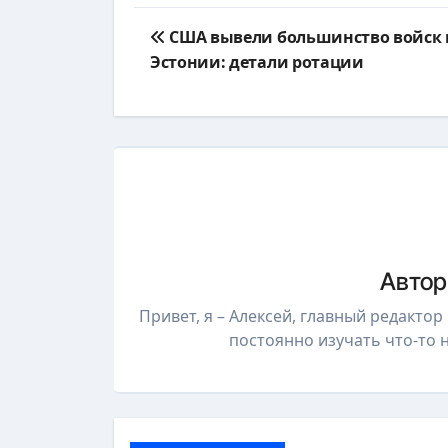
Навигация
США вывели большинство войск 
по
Эстонии: детали ротации
записям
Авто
Привет, я – Алексей, главный редакто
постоянно изучать что-то