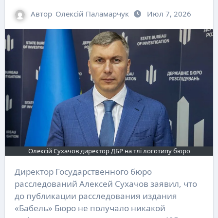
Автор
Олексій Паламарчук
Июл 7, 2026
Олексій Сухачов директор ДБР на тлі логотипу бюро
Директор Государственного бюро
расследований Алексей Сухачов заявил, что
до публикации расследования издания
«Бабель» Бюро не получало никакой