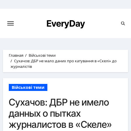
Перейти
к
содержимому
EveryDay
Главная
Військові теми
Сухачов: ДБР не мало даних про катування в «Скелі» до
журналістів
Військові теми
Сухачов: ДБР не имело
данных о пытках
журналистов в «Скеле»