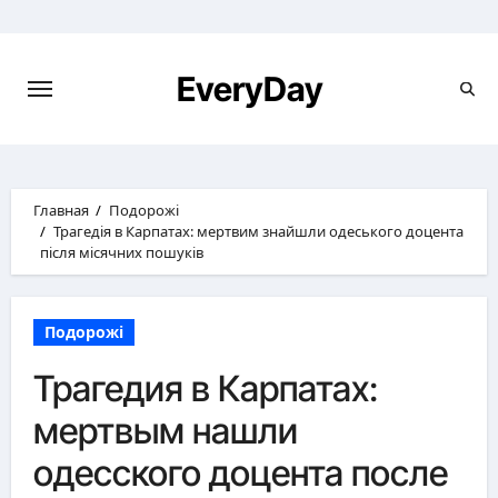
Перейти
к
содержимому
EveryDay
Главная
Подорожі
Трагедія в Карпатах: мертвим знайшли одеського доцента
після місячних пошуків
Подорожі
Трагедия в Карпатах:
мертвым нашли
одесского доцента после