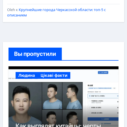
Oleh
к
Крупнейшие города Черкасской области: топ-5 с
описанием
Вы пропустили
Людина
Цікаві факти
Как выглядят китайцы: черты