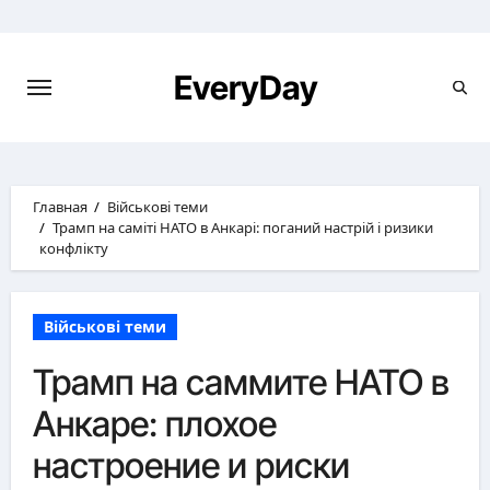
Перейти
к
содержимому
EveryDay
Главная
Військові теми
Трамп на саміті НАТО в Анкарі: поганий настрій і ризики
конфлікту
Військові теми
Трамп на саммите НАТО в
Анкаре: плохое
настроение и риски