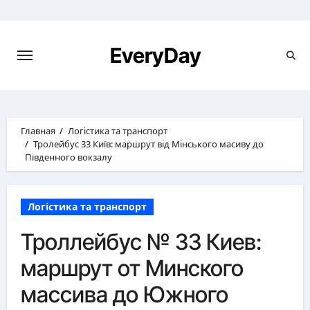
Перейти
к
содержимому
EveryDay
Главная
Логістика та транспорт
Тролейбус 33 Київ: маршрут від Мінського масиву до
Південного вокзалу
Логістика та транспорт
Троллейбус № 33 Киев:
маршрут от Минского
массива до Южного