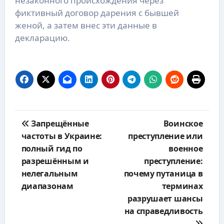
незаконного происхождения через
фиктивный договор дарения с бывшей
женой, а затем внес эти данные в
декларацию.
Навигация
Запрещённые
Воинское
по
частоты в Украине:
преступление или
записям
полный гид по
военное
разрешённым и
преступление:
нелегальным
почему путаница в
диапазонам
терминах
разрушает шансы
на справедливость