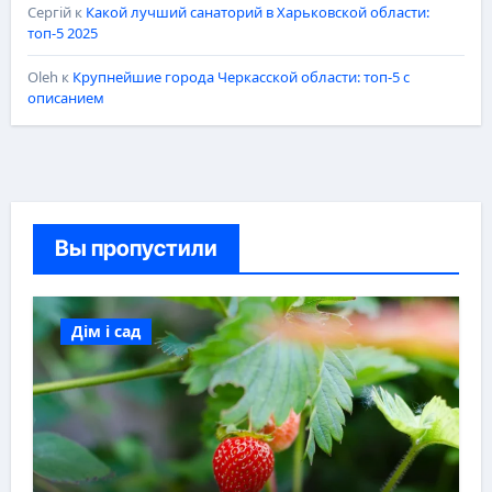
Сергій
к
Какой лучший санаторий в Харьковской области:
топ-5 2025
Oleh
к
Крупнейшие города Черкасской области: топ-5 с
описанием
Вы пропустили
Дім і сад