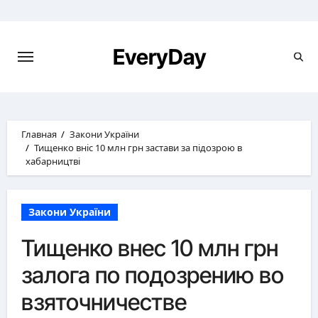
Перейти
к
содержимому
EveryDay
Главная
Закони України
Тищенко вніс 10 млн грн застави за підозрою в
хабарництві
Закони України
Тищенко внес 10 млн грн
залога по подозрению во
взяточничестве