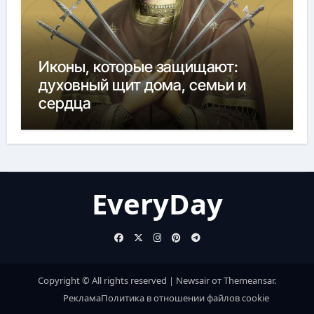
Иконы, которые защищают:
духовный щит дома, семьи и
сердца
EveryDay
Copyright © All rights reserved
|
Newsair
от
Themeansar
.
Реклама
Политика в отношении файлов cookie