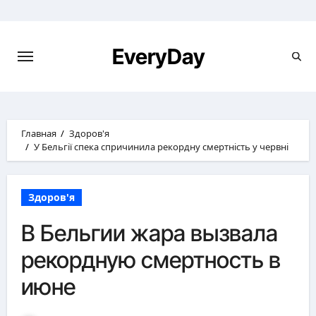
Перейти
к
содержимому
EveryDay
Главная
Здоров'я
У Бельгії спека спричинила рекордну смертність у червні
Здоров'я
В Бельгии жара вызвала
рекордную смертность в
июне