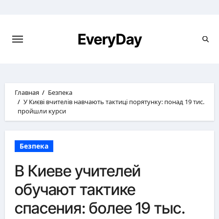
Перейти
к
содержимому
EveryDay
Главная
Безпека
У Києві вчителів навчають тактиці порятунку: понад 19 тис.
пройшли курси
Безпека
В Киеве учителей
обучают тактике
спасения: более 19 тыс.