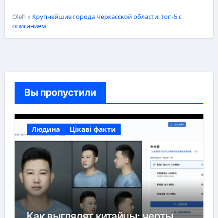
Oleh
к
Крупнейшие города Черкасской области: топ-5 с
описанием
Вы пропустили
Людина
Цікаві факти
Как выглядят китайцы: черты