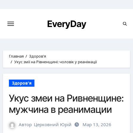
Перейти
к
содержимому
EveryDay
Главная
Здоров'я
Укус змії на Рівненщині: чоловік у реанімації
Здоров'я
Укус змеи на Ривненщине:
мужчина в реанимации
Автор
Церковний Юрій
Мар 13, 2026