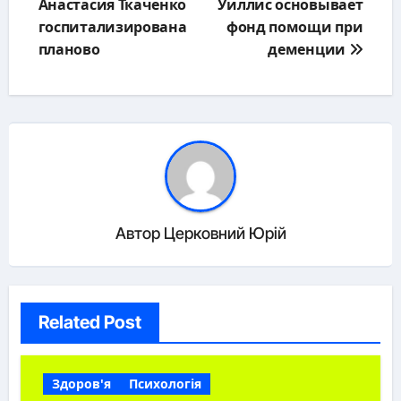
Анастасия Ткаченко
Уиллис основывает
записям
госпитализирована
фонд помощи при
планово
деменции
Автор
Церковний Юрій
Related Post
Здоров'я
Психологія