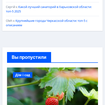
Сергій
к
Какой лучший санаторий в Харьковской области:
топ-5 2025
Oleh
к
Крупнейшие города Черкасской области: топ-5 с
описанием
Вы пропустили
Дім і сад