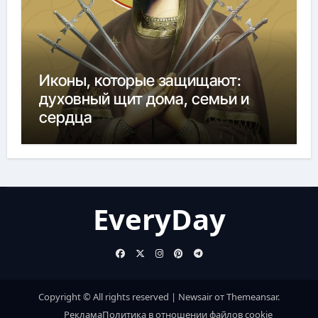
Иконы, которые защищают:
духовный щит дома, семьи и
сердца
EveryDay
Copyright © All rights reserved
|
Newsair
от
Themeansar
.
Реклама
Политика в отношении файлов cookie