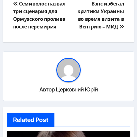
Семиволос назвал
Вэнс избегал
по
три сценария для
критики Украины
записям
Ормузского пролива
во время визита в
после перемирия
Венгрию – МИД
Автор
Церковний Юрій
Related Post