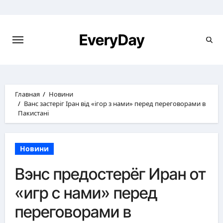
Перейти
к
содержимому
EveryDay
Главная
Новини
Ванс застеріг Іран від «ігор з нами» перед переговорами в
Пакистані
Новини
Вэнс предостерёг Иран от
«игр с нами» перед
переговорами в