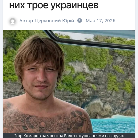
них трое украинцев
Автор
Церковний Юрій
Мар 17, 2026
Ігор Комаров на човні на Балі з татуюваннями на грудях