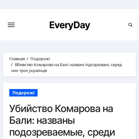
Перейти
к
содержимому
EveryDay
Главная
Подорожі
Вбивство Комарова на Балі: названі підозрювані, серед
них троє українців
Подорожі
Убийство Комарова на
Бали: названы
подозреваемые, среди