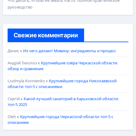
Что делать, чтобы не зевать часто: полное практическое
руководство
Свежие комментарии
Денис
к
Из чего делают Мивину: ингредиенты и процесс
Андрій Тихолоз
к
Крупнейшие озёра Черкасской области:
обзор и сравнение
Liudmyla Korniienko
к
Крупнейшие города Николаевской
области: топ-5 с описаниями
Сергій
к
Какой лучший санаторий в Харьковской области:
топ-5 2025
Oleh
к
Крупнейшие города Черкасской области: топ-5 с
описанием