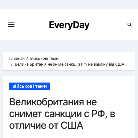
Перейти
к
содержимому
EveryDay
Главная
Військові теми
Велика Британія не зніме санкції з РФ, на відміну від США
Військові теми
Великобритания не
снимет санкции с РФ, в
отличие от США