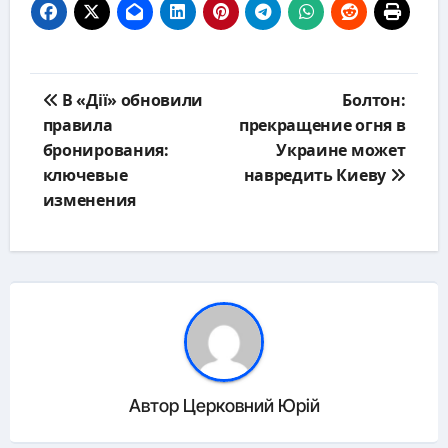
Навигация
В «Дії» обновили
Болтон:
по
правила
прекращение огня в
записям
бронирования:
Украине может
ключевые
навредить Киеву
изменения
Автор
Церковний Юрій