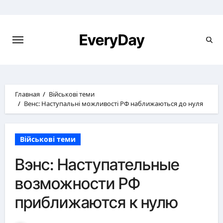
Перейти
к
содержимому
EveryDay
Главная
Військові теми
Венс: Наступальні можливості РФ наближаються до нуля
Військові теми
Вэнс: Наступательные
возможности РФ
приближаются к нулю