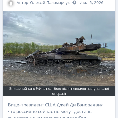
Автор
Олексій Паламарчук
Июл 5, 2026
Знищений танк РФ на полі бою після невдалої наступальної
операції
Вице-президент США Джей Ди Вэнс заявил,
что россияне сейчас не могут достичь
существенных успехов на поле боя