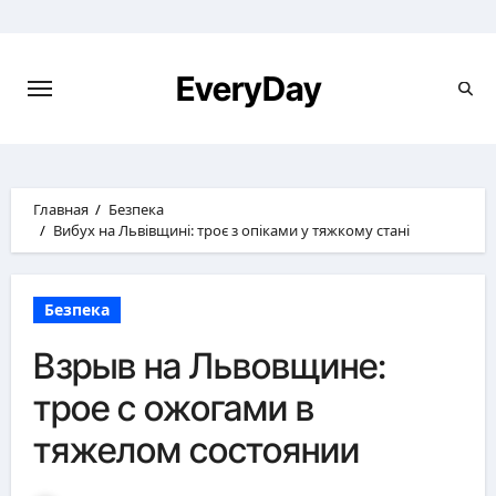
Перейти
к
содержимому
EveryDay
Главная
Безпека
Вибух на Львівщині: троє з опіками у тяжкому стані
Безпека
Взрыв на Львовщине:
трое с ожогами в
тяжелом состоянии