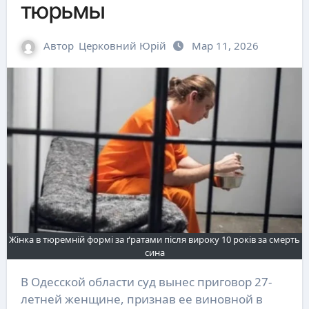
тюрьмы
Автор
Церковний Юрій
Мар 11, 2026
Жінка в тюремній формі за ґратами після вироку 10 років за смерть
сина
В Одесской области суд вынес приговор 27-
летней женщине, признав ее виновной в