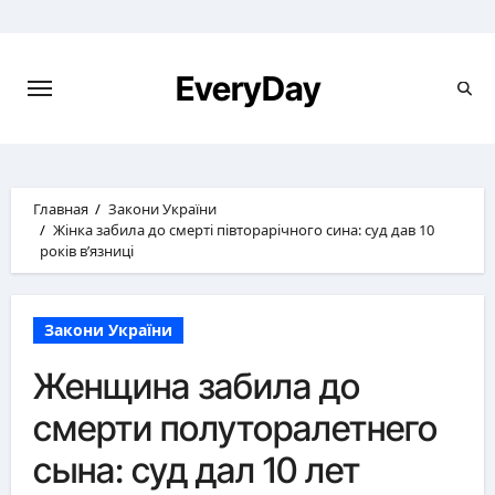
Перейти
к
содержимому
EveryDay
Главная
Закони України
Жінка забила до смерті півторарічного сина: суд дав 10
років в’язниці
Закони України
Женщина забила до
смерти полуторалетнего
сына: суд дал 10 лет