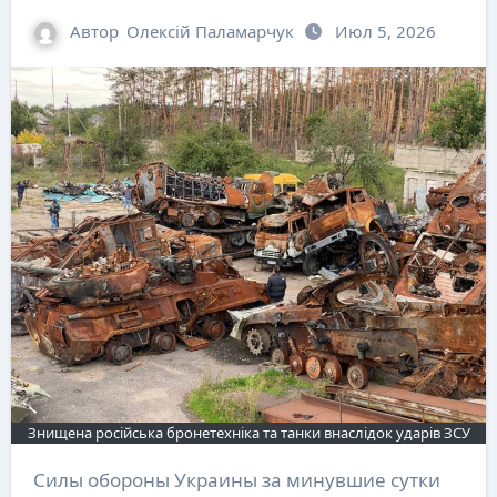
Автор
Олексій Паламарчук
Июл 5, 2026
Знищена російська бронетехніка та танки внаслідок ударів ЗСУ
Силы обороны Украины за минувшие сутки