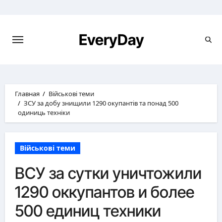
Перейти
к
содержимому
EveryDay
Главная
Військові теми
ЗСУ за добу знищили 1290 окупантів та понад 500
одиниць техніки
Військові теми
ВСУ за сутки уничтожили
1290 оккупантов и более
500 единиц техники