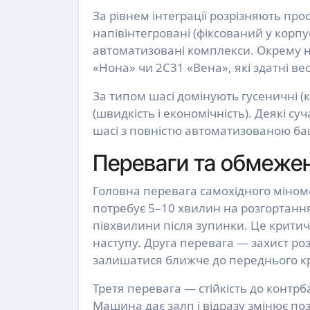
За рівнем інтеграції розрізняють прост
напівінтегровані (фіксований у корп
автоматизовані комплекси. Окрему н
«Нона» чи 2С31 «Вена», які здатні вес
За типом шасі домінують гусеничні (кр
(швидкість і економічність). Деякі с
шасі з повністю автоматизованою башт
Переваги та обмеже
Головна перевага самохідного міном
потребує 5–10 хвилин на розгортання,
півхвилини після зупинки. Це критич
наступу. Друга перевага — захист розр
залишатися ближче до переднього кр
Третя перевага — стійкість до контрб
Машина дає залп і відразу змінює п