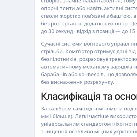
створює значне навантаження, тому 
опорні плити або навіть активні сист
стволи жорстко пов’язані з баштою, 
без розгортання додаткових опор. Це
до 30 секунд і відхід з позиції — до 15
Сучасні системи вогневого управлінн
стрільби. Комп’ютер отримує дані від 
безпілотників, розраховує траєкторі
автоматичному механізму заряджанн
барабанів або конвеєрів, що дозволяє
без виснаження розрахунку.
Класифікація та осно
За калібром самохідні міномети поділя
мм і більше). Легкі частіше використо
універсальним стандартом піхотної п
знищення особливо міцних укріплен