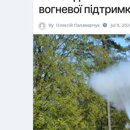
вогневої підтрим
By
Олексій Паламарчук
Jul 9, 20