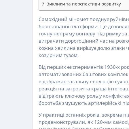
Виклики та перспективи розвитку
Самохідний міномет поєднує руйнівну силу класичного міномета з захищеною мобільністю
броньованої платформи. Це дозволяє
точну непряму вогневу підтримку за л
витрачати дорогоцінний час на розг
кожна хвилина вирішує долю атаки ч
козирним тузом.
Від перших експериментів 1930-х рок
автоматизованих баштових комплекс
відображає загальну еволюцію сухоп
реакція на загрози та краща інтегра
відіграють ключову роль у конфліктах
боротьба змушують артилерійські під
У практиці останніх років, зокрема пі
продемонстрували, як 120-мм самох