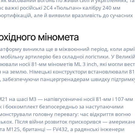
як масований вогонь по живій силі й укріпленнях, так
ас важкі російські 2С4 «Тюльпан» калібру 240 мм
ортифікацій, але й виявили вразливість до сучасних
охідного міномета
латформу виникла ще в міжвоєнний період, коли армі
мобільну артилерію без складної логістики. У Великі
орювали носії 81-мм мінометів ML 3 inch, які могли вес
тя на землю. Німецькі конструктори встановлювали 81
251, забезпечуючи панцергренадерам швидку підтримк
21 на шасі M3 — напівгусеничні носії 81-мм і 107-мм
ок і боєкомплект безпосередньо за наступаючими
монстрували головну перевагу: час відкриття вогню
ількох. Після війни розвиток прискорився — американ
а M125, британці — FV432, а радянські інженери