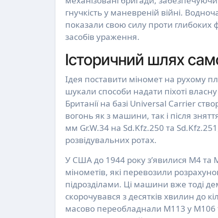
механізовані бригади, забезпечуючи 
гнучкість у маневреній війні. Водноч
показали свою силу проти глибоких ф
засобів ураження.
Історичний шлях сам
Ідея поставити міномет на рухому п
шукали способи надати піхоті власну 
Британії на базі Universal Carrier ств
вогонь як з машини, так і після знят
мм Gr.W.34 на Sd.Kfz.250 та Sd.Kfz.
розвідувальних ротах.
У США до 1944 року з’явилися M4 та M
мінометів, які перевозили розрахун
підрозділами. Ці машини вже тоді де
скорочувався з десятків хвилин до к
масово переобладнали M113 у M106 т