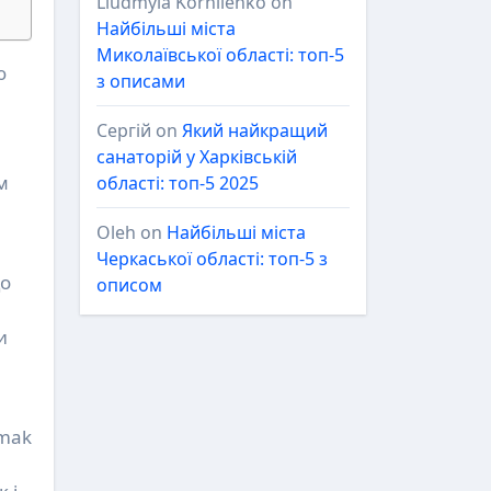
Liudmyla Korniienko
on
Найбільші міста
Миколаївської області: топ-5
з описами
Сергій
on
Який найкращий
санаторій у Харківській
м
області: топ-5 2025
Oleh
on
Найбільші міста
Черкаської області: топ-5 з
що
описом
а
и
omak