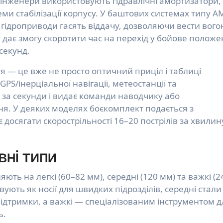
інженери використовують гідравлічні амортизатори,
еми стабілізації корпусу. У баштових системах типу 
а гідроприводи гасять віддачу, дозволяючи вести вого
 дає змогу скоротити час на перехід у бойове полож
 секунд.
я — це вже не просто оптичний приціл і таблиці
GPS/інерціальної навігації, метеостанції та
ю за секунди і видає команди наводчику або
я. У деяких моделях боєкомплект подається з
 досягати скорострільності 16–20 пострілів за хвилин
вні типи
ють на легкі (60–82 мм), середні (120 мм) та важкі (2
вують як носії для швидких підрозділів, середні стали
ідтримки, а важкі — спеціалізованим інструментом д
ь.