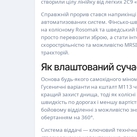
створили цілу лінійку від легких 2С9
Справжній прорив стався наприкінці 
автоматизованих систем. Фінсько-ш
на колісному Rosomak та шведський 
просто перевозити зброю, а стати і
скорострільністю та можливістю MRSI
траєкторій.
Як влаштований суча
Основа будь-якого самохідного міноме
Гусеничні варіанти на кшталт M113 
кращий захист днища, тоді як колісн
швидкість по дорогах і меншу вартіс
бойовому відділенні з можливістю зн
обертанням на 360°.
Система віддачі — ключовий технічн