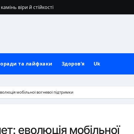
камінь віри й стійкості
овний гід з ідеями для будь-якої фігури
ле: точний час і секрети соковитості
рироді та неволі
: традиції, прикмети та сучасні реалії
оради та лайфхаки
Здоров’я
Uk
ся: секрети вибору та носіння
 гід по цілющим властивостям ягоди
тернаку для організму
волюція мобільної вогневої підтримки
д дезодоранту на чорному одязі: перевірені способи
на стіл: повний гайд без покарань
ет: еволюція мобільної