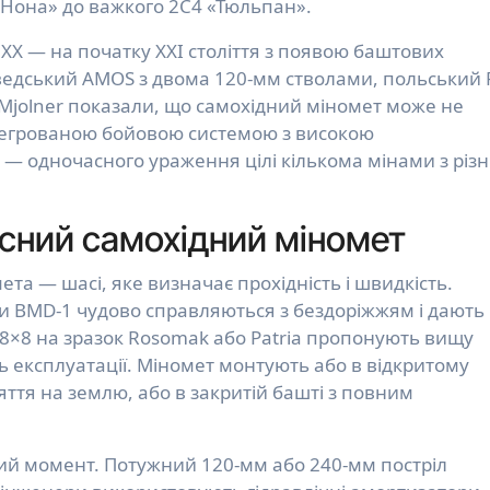
 «Нона» до важкого 2С4 «Тюльпан».
XX — на початку XXI століття з появою баштових
ведський AMOS з двома 120-мм стволами, польський 
Mjolner показали, що самохідний міномет може не
нтегрованою бойовою системою з високою
 — одночасного ураження цілі кількома мінами з різ
сний самохідний міномет
та — шасі, яке визначає прохідність і швидкість.
чи BMD-1 чудово справляються з бездоріжжям і дають
і 8×8 на зразок Rosomak або Patria пропонують вищу
ть експлуатації. Міномет монтують або в відкритому
яття на землю, або в закритій башті з повним
ий момент. Потужний 120-мм або 240-мм постріл