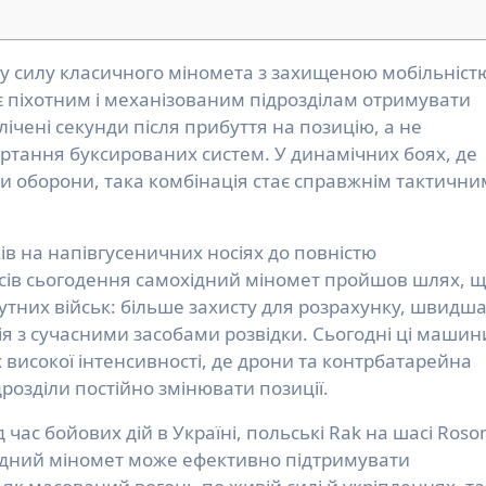
 піхотним і механізованим підрозділам отримувати
ічені секунди після прибуття на позицію, а не
ортання буксированих систем. У динамічних боях, де
и оборони, така комбінація стає справжнім тактични
ів на напівгусеничних носіях до повністю
ів сьогодення самохідний міномет пройшов шлях, 
утних військ: більше захисту для розрахунку, швидш
ція з сучасними засобами розвідки. Сьогодні ці машин
 високої інтенсивності, де дрони та контрбатарейна
розділи постійно змінювати позиції.
д час бойових дій в Україні, польські Rak на шасі Ros
ідний міномет може ефективно підтримувати