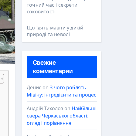
точний час і секрети
соковитості
Що їдять мавпи у дикій
природі та неволі
Свежие
комментарии
Денис
on
З чого роблять
Мівіну: інгредієнти та процес
Андрій Тихолоз
on
Найбільші
озера Черкаської області:
огляд і порівняння