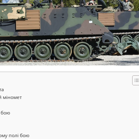
та
й міномет
 бою
и
ому полі бою