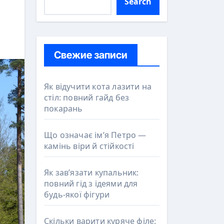
Search
Свежие записи
Як відучити кота лазити на
стіл: повний гайд без
покарань
Що означає ім’я Петро —
камінь віри й стійкості
Як зав’язати купальник:
повний гід з ідеями для
будь-якої фігури
Скільки варити куряче філе: