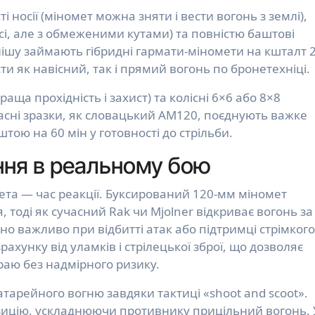
і носії (міномет можна зняти і вести вогонь з землі),
усі, але з обмеженими кутами) та повністю баштові
ішу займають гібридні гармати-міномети на кшталт 
ти як навісний, так і прямий вогонь по бронетехніці.
аща прохідність і захист) та колісні 6×6 або 8×8
учасні зразки, як словацький AM120, поєднують важке
ою на 60 мін у готовності до стрільби.
ння в реальному бою
ета — час реакції. Буксирований 120-мм міномет
 тоді як сучасний Rak чи Mjolner відкриває вогонь за
но важливо при відбитті атак або підтримці стрімкого
ахунку від уламків і стрілецької зброї, що дозволяє
аю без надмірного ризику.
атарейного вогню завдяки тактиці «shoot and scoot».
озицію, ускладнюючи противнику прицільний вогонь. 