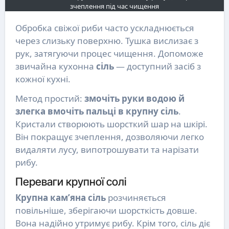
зчеплення під час чищення
Обробка свіжої риби часто ускладнюється
через слизьку поверхню. Тушка вислизає з
рук, затягуючи процес чищення. Допоможе
звичайна кухонна
сіль
— доступний засіб з
кожної кухні.
Метод простий:
змочіть руки водою й
злегка вмочіть пальці в крупну сіль
.
Кристали створюють шорсткий шар на шкірі.
Він покращує зчеплення, дозволяючи легко
видаляти лусу, випотрошувати та нарізати
рибу.
Переваги крупної солі
Крупна кам’яна сіль
розчиняється
повільніше, зберігаючи шорсткість довше.
Вона надійно утримує рибу. Крім того, сіль діє