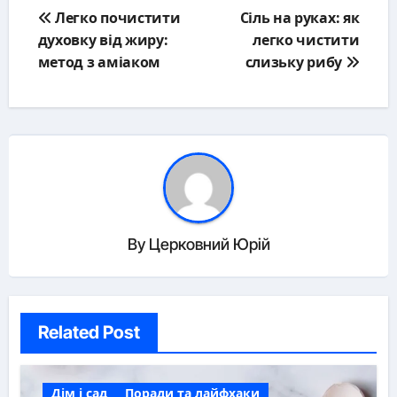
Post
Легко почистити
Сіль на руках: як
navigation
духовку від жиру:
легко чистити
метод з аміаком
слизьку рибу
By
Церковний Юрій
Related Post
Дім і сад
Поради та лайфхаки