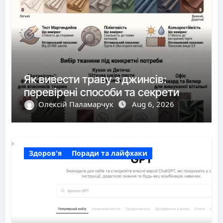
Як вивести траву з джинсів:
перевірені способи та секрети
Олексій Паламарчук
Aug 6, 2026
Здоров'я
Поради та лайфхаки