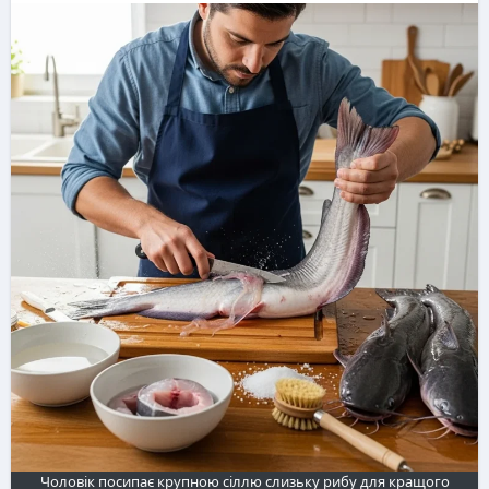
Чоловік посипає крупною сіллю слизьку рибу для кращого