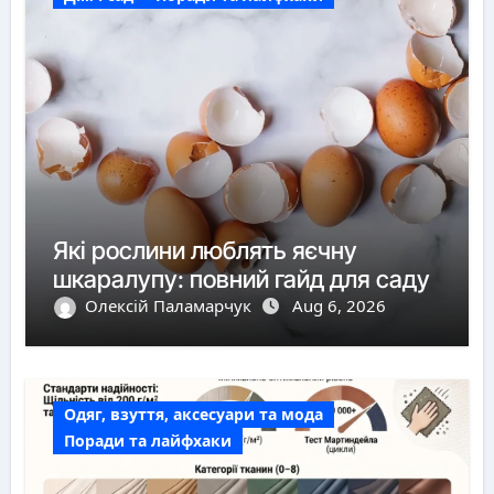
Які рослини люблять яєчну
шкаралупу: повний гайд для саду
Олексій Паламарчук
Aug 6, 2026
Одяг, взуття, аксесуари та мода
Поради та лайфхаки