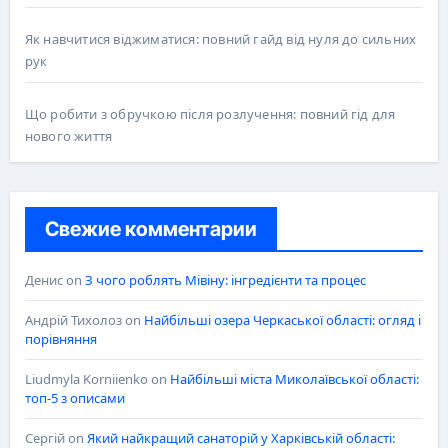
Як навчитися віджиматися: повний гайд від нуля до сильних
рук
Що робити з обручкою після розлучення: повний гід для
нового життя
Свежие комментарии
Денис
on
З чого роблять Мівіну: інгредієнти та процес
Андрій Тихолоз
on
Найбільші озера Черкаської області: огляд і
порівняння
Liudmyla Korniienko
on
Найбільші міста Миколаївської області:
топ-5 з описами
Сергій
on
Який найкращий санаторій у Харківській області: