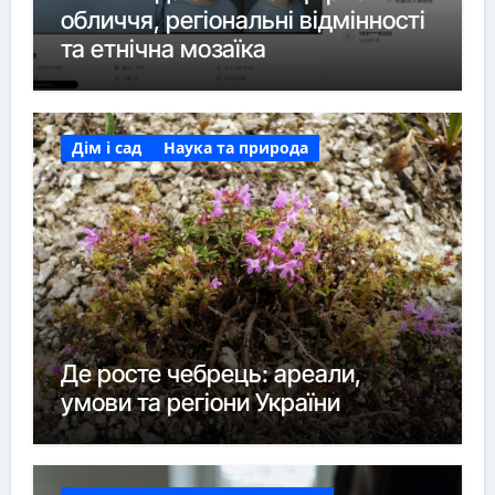
обличчя, регіональні відмінності
та етнічна мозаїка
Дім і сад
Наука та природа
Де росте чебрець: ареали,
умови та регіони України