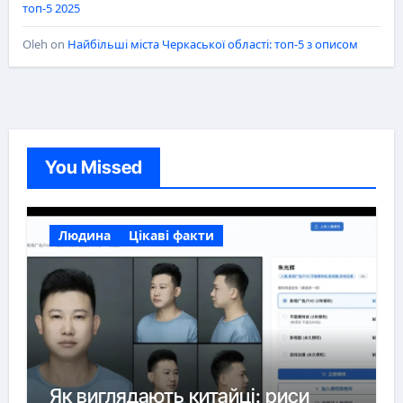
топ-5 2025
Oleh
on
Найбільші міста Черкаської області: топ-5 з описом
You Missed
Людина
Цікаві факти
Як виглядають китайці: риси