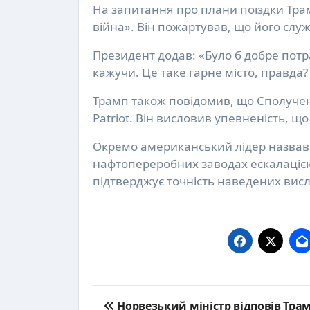
На запитання про плани поїздки Трамп
війна». Він пожартував, що його служ
Президент додав: «Було б добре потра
кажучи. Це таке гарне місто, правда?
Трамп також повідомив, що Сполучен
Patriot. Він висловив упевненість, щ
Окремо американський лідер назвав 
нафтопереробних заводах ескалаціє
підтверджує точність наведених вис
Post
Норвезький міністр відповів Тра