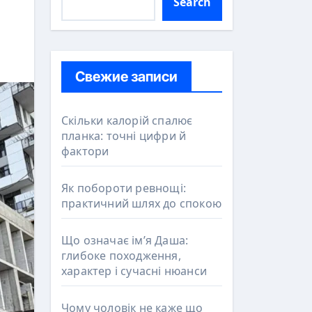
Search
Свежие записи
Скільки калорій спалює
планка: точні цифри й
фактори
Як побороти ревнощі:
практичний шлях до спокою
Що означає ім’я Даша:
глибоке походження,
характер і сучасні нюанси
Чому чоловік не каже що