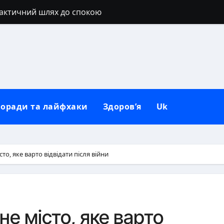
рактичний шлях до спокою
ибоке походження, характер і сучасні нюанси
 любить: глибинні причини та як зрозуміти його мовчан
гайд від перших хвилин до повернення додому
дтягувань: повний гід
оради та лайфхаки
Здоров’я
Uk
ю в домашніх умовах для рясного цвітіння
 повний гайд для здорового росту
новлення натуральних вій без ін’єкцій
то, яке варто відвідати після війни
правильно і без стресу для рослини
ланка: точні цифри й фактори
не місто, яке варто