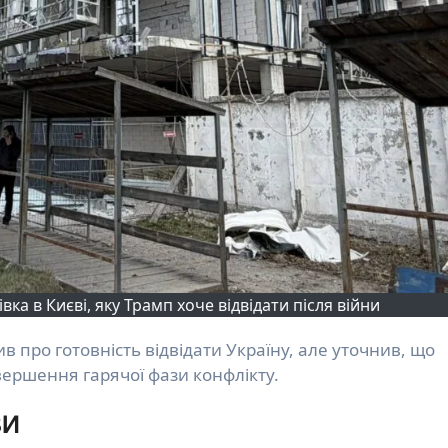
а в Києві, яку Трамп хоче відвідати після війни
вершення гарячої фази конфлікту.
ви