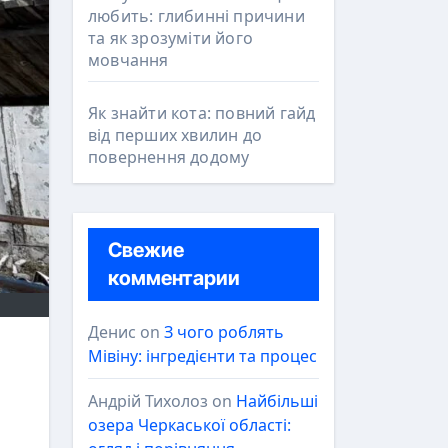
любить: глибинні причини
та як зрозуміти його
мовчання
Як знайти кота: повний гайд
від перших хвилин до
повернення додому
Свежие
комментарии
Денис
on
З чого роблять
Мівіну: інгредієнти та процес
Андрій Тихолоз
on
Найбільші
озера Черкаської області: