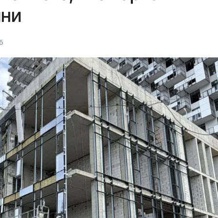
йни
26