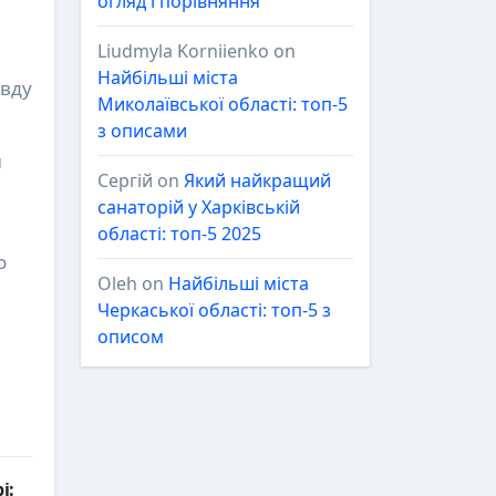
огляд і порівняння
Liudmyla Korniienko
on
Найбільші міста
авду
Миколаївської області: топ-5
з описами
и
Сергій
on
Який найкращий
санаторій у Харківській
області: топ-5 2025
о
Oleh
on
Найбільші міста
Черкаської області: топ-5 з
описом
і: