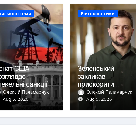
ійськові теми
Військові теми
енат США
Зеленський
озглядає
закликав
пекельні санкції»
прискорити
роти Росії
постачання
Олексій Паламарчук
Олексій Паламарчук
Aug 5, 2026
перехоплювачів
Aug 5, 2026
після удару РФ