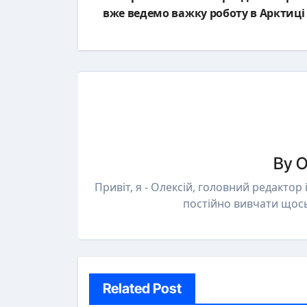
navigation
вже ведемо важку роботу в Арктиці
By
О
Привіт, я - Олексій, головний редактор
постійно вивчати щос
Related Post