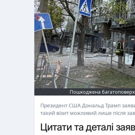
Пошкоджена багатоповерхівк
Президент США Дональд Трамп заявив про готовність відвідати Україну, але уточнив, що
такий візит можливий лише після за
Цитати та деталі зая