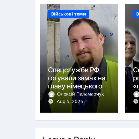
Військові теми
В
Спецслужби РФ
С
готували замах на
р
главу німецького
«
виробника дронів
п
Олексій Паламарчук
Aug 5, 2026