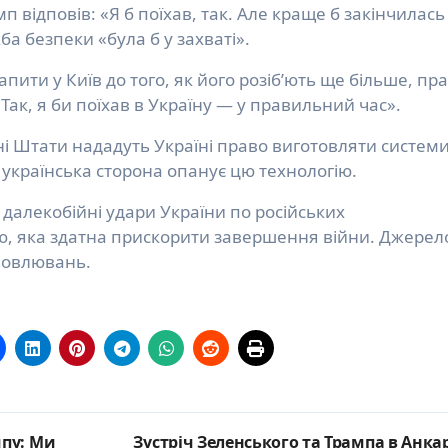
 відповів: «Я б поїхав, так. Але краще б закінчилась
ба безпеки «була б у захваті».
пити у Київ до того, як його розіб’ють ще більше, пр
 Так, я би поїхав в Україну — у правильний час».
і Штати нададуть Україні право виготовляти систем
о українська сторона опанує цю технологію.
далекобійні удари України по російських
ю, яка здатна прискорити завершення війни. Джерел
ловлювань.
мпу: Ми
Зустріч Зеленського та Трампа в Анкар