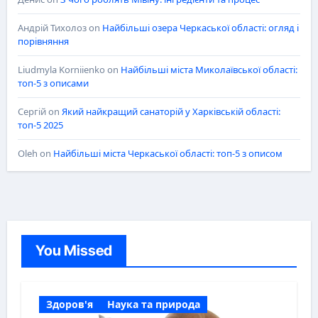
Андрій Тихолоз
on
Найбільші озера Черкаської області: огляд і
порівняння
Liudmyla Korniienko
on
Найбільші міста Миколаївської області:
топ-5 з описами
Сергій
on
Який найкращий санаторій у Харківській області:
топ-5 2025
Oleh
on
Найбільші міста Черкаської області: топ-5 з описом
You Missed
Здоров'я
Наука та природа