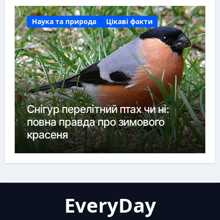
Наука та природа
Цікаві факти
Снігур перелітний птах чи ні:
повна правда про зимового
красеня
EveryDay