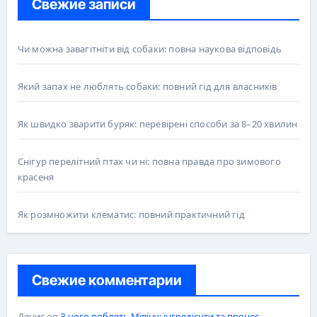
Свежие записи
Чи можна завагітніти від собаки: повна наукова відповідь
Який запах не люблять собаки: повний гід для власників
Як швидко зварити буряк: перевірені способи за 8–20 хвилин
Снігур перелітний птах чи ні: повна правда про зимового
красеня
Як розмножити клематис: повний практичний гід
Свежие комментарии
Денис
on
З чого роблять Мівіну: інгредієнти та процес