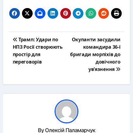
Post
Трамп: Удари по
Окупанти засудили
navigation
НПЗ Росії створюють
командира 36-ї
простір для
бригади морпіхів до
переговорів
довічного
ув’язнення
By
Олексій Паламарчук