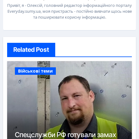
Привіт, я - Олексій, головний редактор інформаційного порталу
Everyday.sumy.ua, моя пристрасть - постійно вивчати щось нове
та поширювати корисну інформацію.
Related Post
Військові теми
Спецслужби РФ готували замах