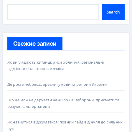
Search
Свежие записи
Як виглядають китайці: риси обличчя, регіональні
відмінності та етнічна мозаїка
Де росте чебрець: ареали, умови та регіони України
Що не можна дарувати на 40 років: заборони, прикмети та
розумні альтернативи
Як навчитися віджиматися: повний гайд від нуля до сильних
рук