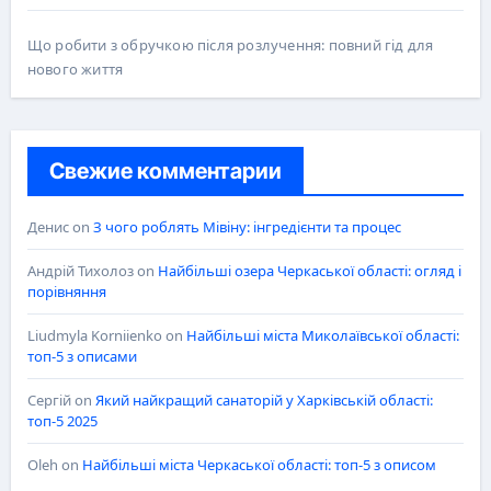
Що робити з обручкою після розлучення: повний гід для
нового життя
Свежие комментарии
Денис
on
З чого роблять Мівіну: інгредієнти та процес
Андрій Тихолоз
on
Найбільші озера Черкаської області: огляд і
порівняння
Liudmyla Korniienko
on
Найбільші міста Миколаївської області:
топ-5 з описами
Сергій
on
Який найкращий санаторій у Харківській області:
топ-5 2025
Oleh
on
Найбільші міста Черкаської області: топ-5 з описом