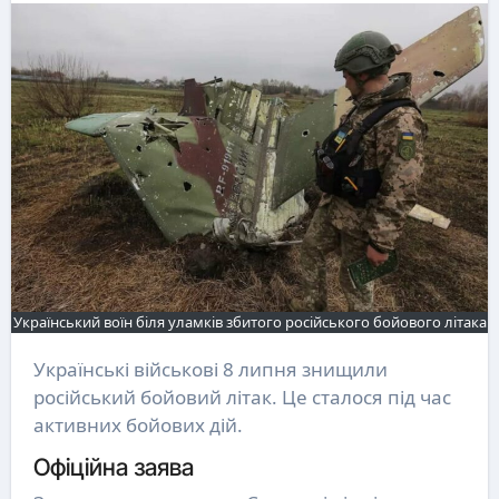
Український воїн біля уламків збитого російського бойового літака
Українські військові 8 липня знищили
російський бойовий літак. Це сталося під час
активних бойових дій.
Офіційна заява