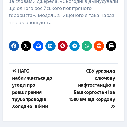
За словами джерела, «Сьогодні відмінусували
ще одного російського повітряного
терориста». Модель знищеного літака наразі
не розголошують.
Post
НАТО
СБУ уразила
navigation
наближається до
ключову
угоди про
нафтостанцію в
розширення
Башкортостані за
трубопроводів
1500 км від кордону
Холодної війни