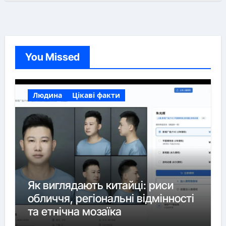
You Missed
Людина
Цікаві факти
Як виглядають китайці: риси
обличчя, регіональні відмінності
та етнічна мозаїка