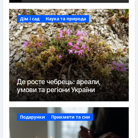
Дім і сад
Наука та природа
Де росте чебрець: ареали,
умови та регіони України
Подарунки
Прикмети та сни