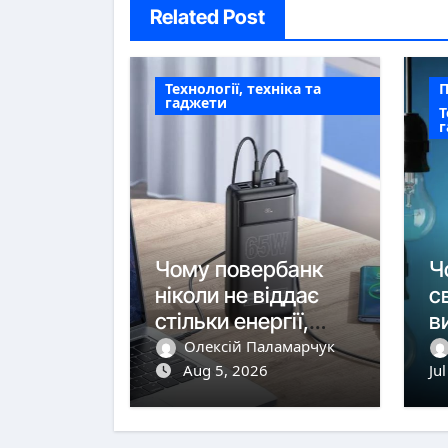
Related Post
Технології, техніка та
П
гаджети
Т
Чому повербанк
Ч
ніколи не віддає
с
стільки енергії,
в
скільки має?
п
Олексій Паламарчук
Aug 5, 2026
п
Ju