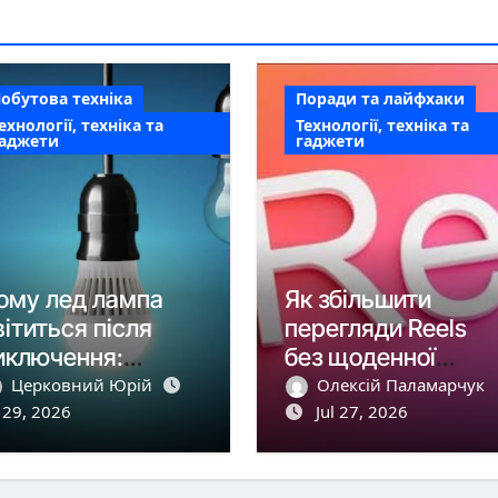
обутова техніка
Поради та лайфхаки
ехнології, техніка та
Технології, техніка та
гаджети
гаджети
ому лед лампа
Як збільшити
вітиться після
перегляди Reels
иключення:
без щоденної
овний розбір
реклами
Церковний Юрій
Олексій Паламарчук
ричин і рішень
l 29, 2026
Jul 27, 2026