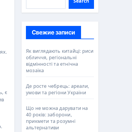
Search
Свежие записи
Як виглядають китайці: риси
ях.
обличчя, регіональні
відмінності та етнічна
мозаїка
Де росте чебрець: ареали,
, є
умови та регіони України
ив
Що не можна дарувати на
40 років: заборони,
прикмети та розумні
.
альтернативи