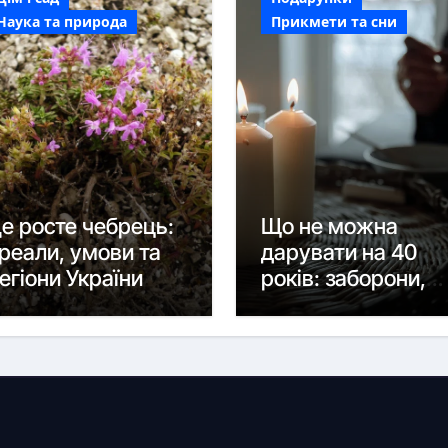
Наука та природа
Прикмети та сни
е росте чебрець:
Що не можна
реали, умови та
дарувати на 40
егіони України
років: заборони,
прикмети та
розумні
альтернативи