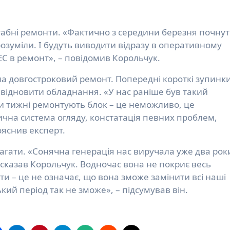
абні ремонти. «Фактично з середини березня почнут
розуміли. І будуть виводити відразу в оперативному
С в ремонт», – повідомив Корольчук.
а довгостроковий ремонт. Попередні короткі зупинки
 відновити обладнання. «У нас раніше був такий
и тижні ремонтують блок – це неможливо, це
ична система огляду, констатація певних проблем,
ояснив експерт.
гати. «Сонячна генерація нас виручала уже два роки
– сказав Корольчук. Водночас вона не покриє весь
ати – це не означає, що вона зможе замінити всі наші
кий період так не зможе», – підсумував він.