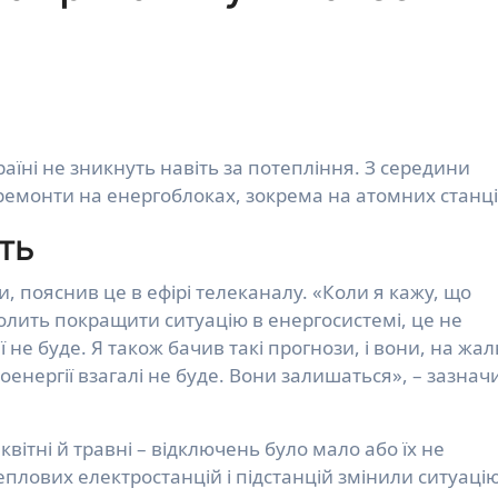
ремонти на енергоблоках, зокрема на атомних станці
ть
, пояснив це в ефірі телеканалу. «Коли я кажу, що
олить покращити ситуацію в енергосистемі, це не
не буде. Я також бачив такі прогнози, і вони, на жаль
нергії взагалі не буде. Вони залишаться», – зазнач
квітні й травні – відключень було мало або їх не
еплових електростанцій і підстанцій змінили ситуацію