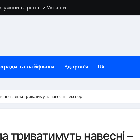
, умови та регіони України
 40 років: заборони, прикмети та розумні альтернативи
: повний гайд від нуля до сильних рук
сля розлучення: повний гід для нового життя
погляд на природу зла в людині
оради та лайфхаки
Здоров’я
Uk
негативу: повний практичний гайд
коворідку до використання: повний гайд від А до Я
 механізм психіки і тіла
ення світла триватимуть навесні – експерт
ля рота вдома
иси обличчя, регіональні відмінності та етнічна мозаїка
ла триватимуть навесні –