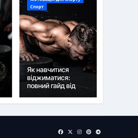
Спорт
Як навчитися
віджиматися:
повний гайд від
нуля до сильних
рук