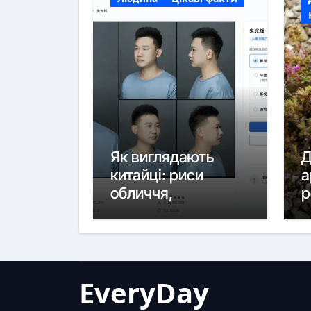
Як виглядають
Д
китайці: риси
а
обличчя,
р
регіональні
відмінності та
етнічна мозаїка
EveryDay