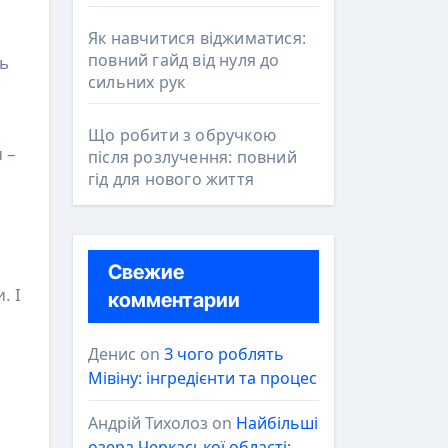
Як навчитися віджиматися:
повний гайд від нуля до
ь
сильних рук
Що робити з обручкою
 –
після розлучення: повний
гід для нового життя
Свежие
. І
комментарии
Денис
on
З чого роблять
Мівіну: інгредієнти та процес
Андрій Тихолоз
on
Найбільші
озера Черкаської області: