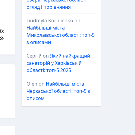
огляд і порівняння
Liudmyla Korniienko
on
Найбільші міста
їх
Миколаївської області: топ-5
з описами
Сергій
on
Який найкращий
санаторій у Харківській
області: топ-5 2025
Oleh
on
Найбільші міста
Черкаської області: топ-5 з
описом