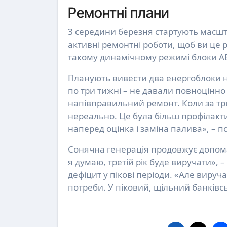
Ремонтні плани
З середини березня стартують масшт
активні ремонтні роботи, щоб ви це 
такому динамічному режимі блоки АЕ
Планують вивести два енергоблоки н
по три тижні – не давали повноцінно
напівправильний ремонт. Коли за тр
нереально. Це була більш профілакт
наперед оцінка і заміна палива», – п
Сонячна генерація продовжує допома
я думаю, третій рік буде виручати», 
дефіцит у пікові періоди. «Але вируч
потреби. У піковий, щільний банківсь