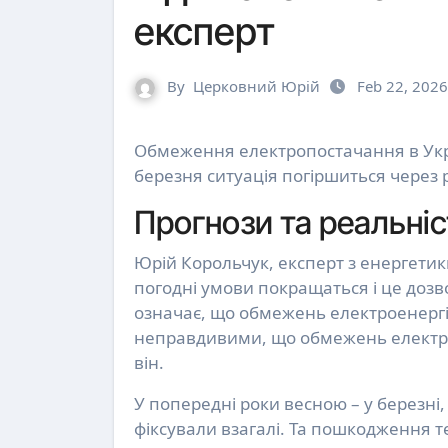
експерт
By
Церковний Юрій
Feb 22, 2026
Обмеження електропостачання в Україні не зникнуть навіть за потепління. З середини
березня ситуація погіршиться через 
Прогнози та реальніс
Юрій Корольчук, експерт з енергетики
погодні умови покращаться і це дозв
означає, що обмежень електроенергії 
неправдивими, що обмежень електрое
він.
У попередні роки весною – у березні, 
фіксували взагалі. Та пошкодження т