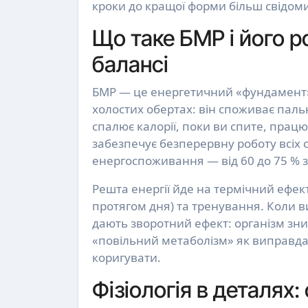
кроки до кращої форми більш свідом
Що таке БМР і його 
балансі
БМР — це енергетичний «фундамент» 
холостих обертах: він споживає пальн
спалює калорії, поки ви спите, прац
забезпечує безперервну роботу всіх 
енергоспоживання — від 60 до 75 % 
Решта енергії йде на термічний ефект
протягом дня) та тренування. Коли ви 
дають зворотний ефект: організм зни
«повільний метаболізм» як виправда
коригувати.
Фізіологія в деталях