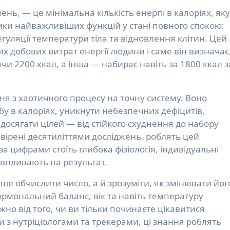
мки найважливіших функцій у стані повного спокою:
егуляції температури тіла та відновлення клітин. Цей
х добових витрат енергії людини і саме він визначає
чи 2200 ккал, а інша — набирає навіть за 1800 ккал з
я з хаотичного процесу на точну систему. Воно
у в калоріях, уникнути небезпечних дефіцитів,
осягати цілей — від стійкого схуднення до набору
евірені десятиліттями досліджень, роблять цей
 цифрами стоїть глибока фізіологія, індивідуальні
 впливають на результат.
е обчислити число, а й зрозуміти, як змінювати йог
гормональний баланс, вік та навіть температуру
о від того, чи ви тільки починаєте цікавитися
и з нутріціологами та трекерами, ці знання роблять