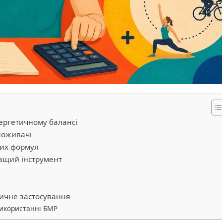
нергетичному балансі
споживачі
вих формул
ащий інструмент
тичне застосування
використанні БМР