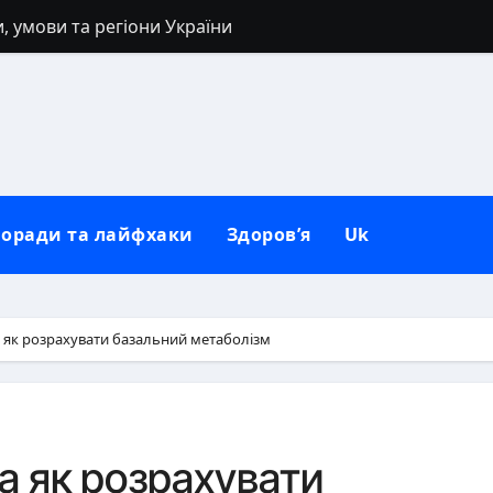
, умови та регіони України
 40 років: заборони, прикмети та розумні альтернативи
: повний гайд від нуля до сильних рук
сля розлучення: повний гід для нового життя
погляд на природу зла в людині
оради та лайфхаки
Здоров’я
Uk
негативу: повний практичний гайд
коворідку до використання: повний гайд від А до Я
 механізм психіки і тіла
а як розрахувати базальний метаболізм
ля рота вдома
иси обличчя, регіональні відмінності та етнічна мозаїка
а як розрахувати