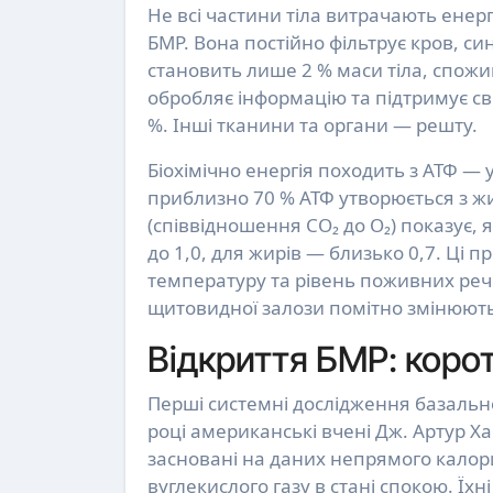
Не всі частини тіла витрачають енер
БМР. Вона постійно фільтрує кров, син
становить лише 2 % маси тіла, спожи
обробляє інформацію та підтримує сві
%. Інші тканини та органи — решту.
Біохімічно енергія походить з АТФ — 
приблизно 70 % АТФ утворюється з жи
(співвідношення CO₂ до O₂) показує, 
до 1,0, для жирів — близько 0,7. Ці 
температуру та рівень поживних реч
щитовидної залози помітно змінюють
Відкриття БМР: корот
Перші системні дослідження базально
році американські вчені Дж. Артур Х
засновані на даних непрямого кало
вуглекислого газу в стані спокою. Їхні