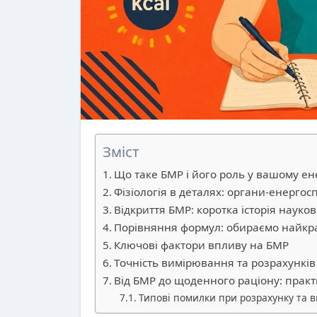
Зміст
Що таке БМР і його роль у вашому е
Фізіологія в деталях: органи-енерго
Відкриття БМР: коротка історія науко
Порівняння формул: обираємо найкр
Ключові фактори впливу на БМР
Точність вимірювання та розрахунків
Від БМР до щоденного раціону: прак
Типові помилки при розрахунку та 