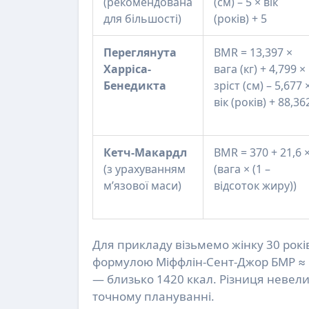
(рекомендована
(см) – 5 × вік
для більшості)
(років) + 5
Переглянута
BMR = 13,397 ×
Харріса-
вага (кг) + 4,799 ×
Бенедикта
зріст (см) – 5,677 
вік (років) + 88,36
Кетч-Макардл
BMR = 370 + 21,6 
(з урахуванням
(вага × (1 –
м’язової маси)
відсоток жиру))
Для прикладу візьмемо жінку 30 років, 
формулою Міффлін-Сент-Джор БМР ≈ 1
— близько 1420 ккал. Різниця невел
точному плануванні.