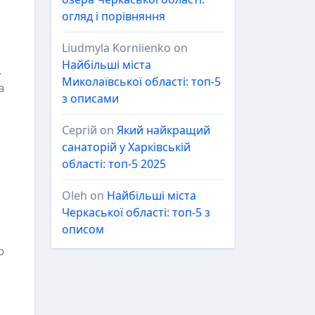
огляд і порівняння
Liudmyla Korniienko
on
Найбільші міста
,
Миколаївської області: топ-5
а
з описами
Сергій
on
Який найкращий
санаторій у Харківській
області: топ-5 2025
Oleh
on
Найбільші міста
Черкаської області: топ-5 з
описом
о