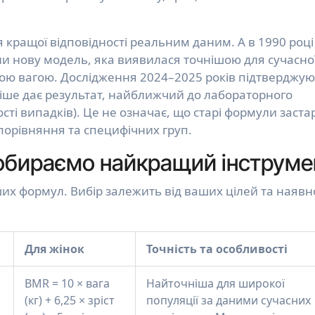
 кращої відповідності реальним даним. А в 1990 році
ли нову модель, яка виявилася точнішою для сучасно
ною вагою. Дослідження 2024–2025 років підтверджую
іше дає результат, найближчий до лабораторного
ті випадків). Це не означає, що старі формули заста
порівняння та специфічних груп.
обираємо найкращий інструме
х формул. Вибір залежить від ваших цілей та наявно
Для жінок
Точність та особливості
BMR = 10 × вага
Найточніша для широкої
(кг) + 6,25 × зріст
популяції за даними сучасних