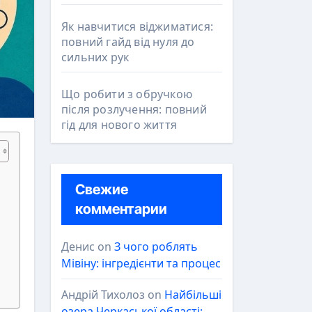
Як навчитися віджиматися:
повний гайд від нуля до
сильних рук
Що робити з обручкою
після розлучення: повний
гід для нового життя
Свежие
комментарии
Денис
on
З чого роблять
Мівіну: інгредієнти та процес
Андрій Тихолоз
on
Найбільші
озера Черкаської області: