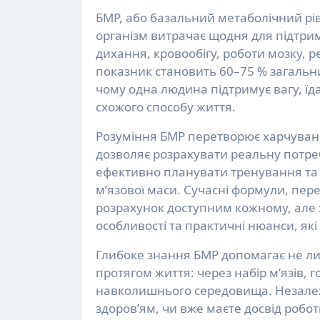
БМР, або базальний метаболічний рівень, — це мінімальна кількість енергії в калоріях, яку
організм витрачає щодня для підтри
дихання, кровообігу, роботи мозку, р
показник становить 60–75 % загальни
чому одна людина підтримує вагу, їда
схожого способу життя.
Розуміння БМР перетворює харчуванн
дозволяє розрахувати реальну потреб
ефективно планувати тренування та д
м’язової маси. Сучасні формули, пер
розрахунок доступним кожному, але за
особливості та практичні нюанси, які
Глибоке знання БМР допомагає не лиш
протягом життя: через набір м’язів, 
навколишнього середовища. Незалежн
здоров’ям, чи вже маєте досвід робот