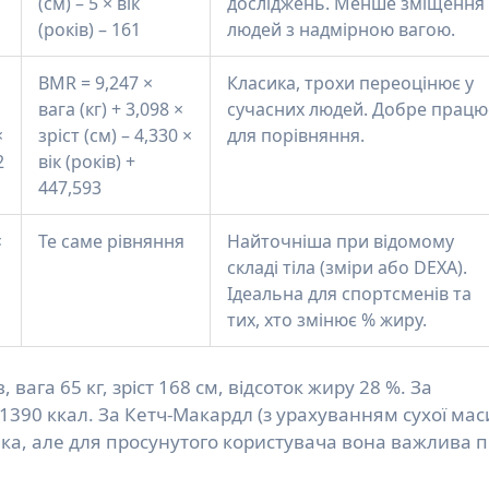
(см) – 5 × вік
досліджень. Менше зміщення
(років) – 161
людей з надмірною вагою.
BMR = 9,247 ×
Класика, трохи переоцінює у
вага (кг) + 3,098 ×
сучасних людей. Добре працю
×
зріст (см) – 4,330 ×
для порівняння.
2
вік (років) +
447,593
×
Те саме рівняння
Найточніша при відомому
складі тіла (зміри або DEXA).
Ідеальна для спортсменів та
тих, хто змінює % жиру.
вага 65 кг, зріст 168 см, відсоток жиру 28 %. За
390 ккал. За Кетч-Макардл (з урахуванням сухої мас
ика, але для просунутого користувача вона важлива 