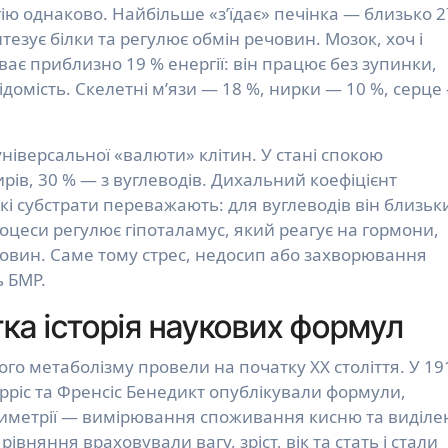
гію однаково. Найбільше «з’їдає» печінка — близько 2
тезує білки та регулює обмін речовин. Мозок, хоч і
ває приблизно 19 % енергії: він працює без зупинки,
домість. Скелетні м’язи — 18 %, нирки — 10 %, серце
універсальної «валюти» клітин. У стані спокою
рів, 30 % — з вуглеводів. Дихальний коефіцієнт
які субстрати переважають: для вуглеводів він близьк
процеси регулює гіпоталамус, який реагує на гормони,
овин. Саме тому стрес, недосип або захворювання
 БМР.
ка історія наукових формул
го метаболізму провели на початку XX століття. У 19
арріс та Френсіс Бенедикт опублікували формули,
риметрії — вимірювання споживання кисню та виділе
 рівняння враховували вагу, зріст, вік та стать і стали