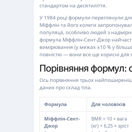
стандартом на десятиліття.
У 1984 році формули переглянули для
Міффлін та його колеги запропонува
популяції, особливо людей з надмір
формула Міффлін-Сент-Джор найчаст
вимірювання (у межах ±10 % у більшос
повністю — вони все ще корисні для 
Порівняння формул: 
Ось порівняння трьох найпоширеніши
даних про склад тіла.
Формула
Для чоловіків
Міффлін-Сент-
BMR = 10 × вага
Джор
(кг) + 6,25 × зріст