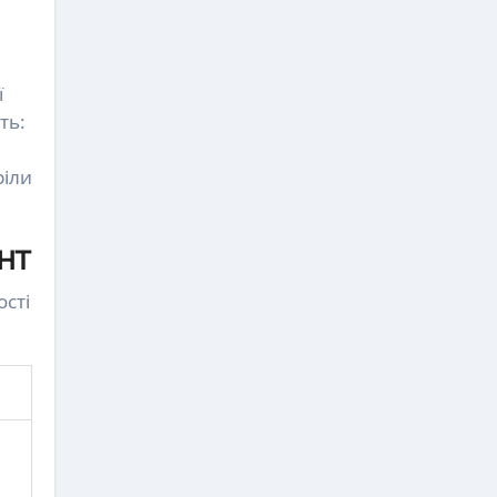
ї
ть:
ріли
нт
сті