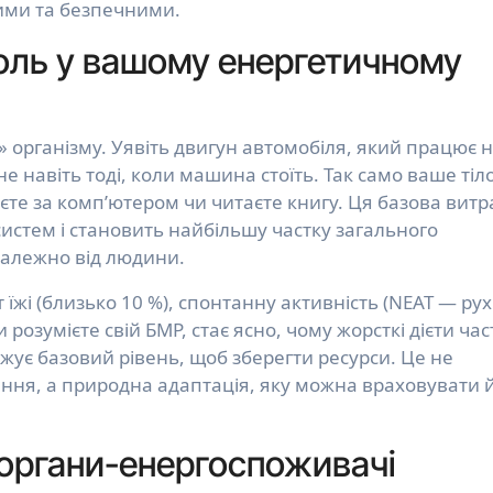
ими та безпечними.
роль у вашому енергетичному
організму. Уявіть двигун автомобіля, який працює 
е навіть тоді, коли машина стоїть. Так само ваше тіл
юєте за комп’ютером чи читаєте книгу. Ця базова витр
систем і становить найбільшу частку загального
залежно від людини.
 їжі (близько 10 %), спонтанну активність (NEAT — ру
розумієте свій БМР, стає ясно, чому жорсткі дієти час
жує базовий рівень, щоб зберегти ресурси. Це не
ння, а природна адаптація, яку можна враховувати 
: органи-енергоспоживачі