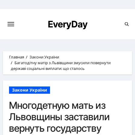
Перейти
к
содержимому
EveryDay
Главная
Закони України
Багатодітну матір з Львівщини змусили повернути
державі соціальні виплати: що сталось
Закони України
Многодетную мать из
Львовщины заставили
вернуть государству