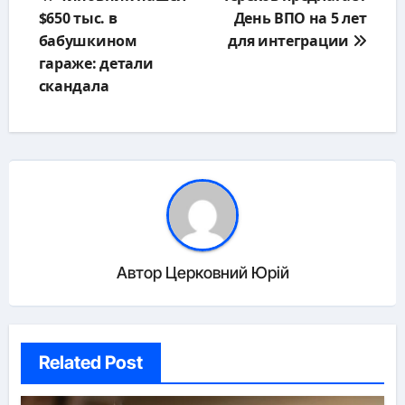
по
$650 тыс. в
День ВПО на 5 лет
записям
бабушкином
для интеграции
гараже: детали
скандала
Автор
Церковний Юрій
Related Post