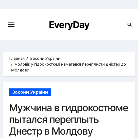
Перейти
к
содержимому
EveryDay
Главная
Закони України
Чоловік у гідрокостюмі намагався переплисти Дністер до
Молдови
Закони України
Мужчина в гидрокостюме
пытался переплыть
Днестр в Молдову