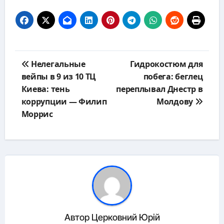
Навигация
Нелегальные
Гидрокостюм для
по
вейпы в 9 из 10 ТЦ
побега: беглец
записям
Киева: тень
переплывал Днестр в
коррупции — Филип
Молдову
Моррис
Автор
Церковний Юрій