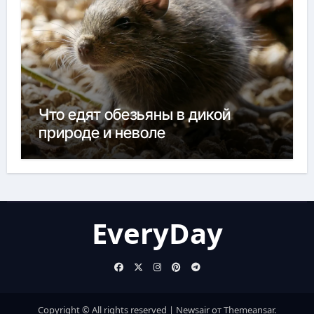
Что едят обезьяны в дикой
природе и неволе
EveryDay
Copyright © All rights reserved
|
Newsair
от
Themeansar
.