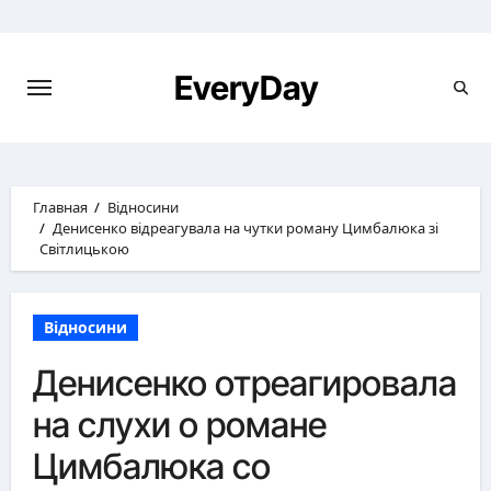
Перейти
к
содержимому
EveryDay
Главная
Відносини
Денисенко відреагувала на чутки роману Цимбалюка зі
Світлицькою
Відносини
Денисенко отреагировала
на слухи о романе
Цимбалюка со