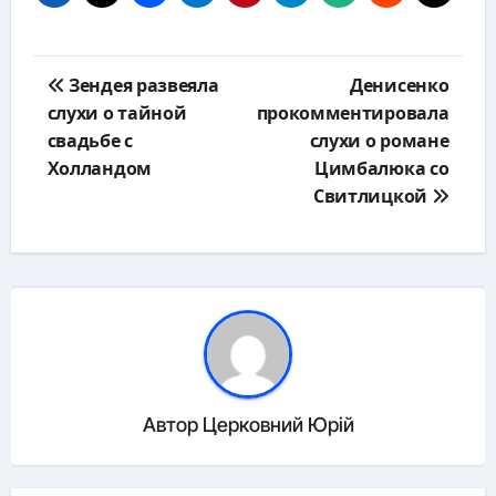
Навигация
Зендея развеяла
Денисенко
по
слухи о тайной
прокомментировала
записям
свадьбе с
слухи о романе
Холландом
Цимбалюка со
Свитлицкой
Автор
Церковний Юрій