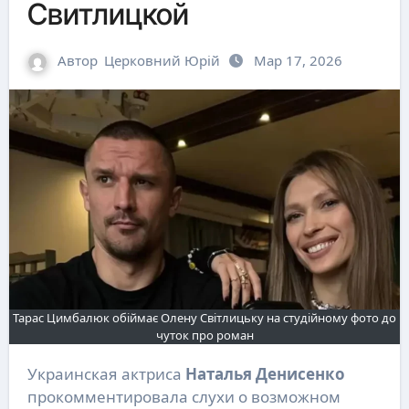
Свитлицкой
Автор
Церковний Юрій
Мар 17, 2026
Тарас Цимбалюк обіймає Олену Світлицьку на студійному фото до
чуток про роман
Украинская актриса
Наталья Денисенко
прокомментировала слухи о возможном