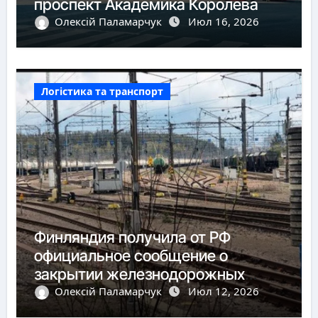
проспект Академика Королёва
Олексій Паламарчук
Июл 16, 2026
Логістика та транспорт
Финляндия получила от РФ
официальное сообщение о
закрытии железнодорожных
пунктов пропуска
Олексій Паламарчук
Июл 12, 2026