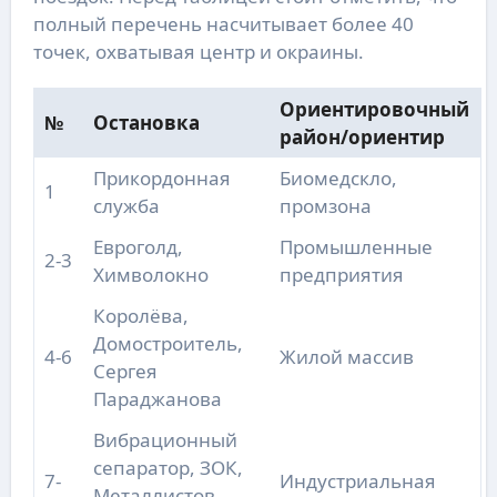
полный перечень насчитывает более 40
точек, охватывая центр и окраины.
Ориентировочный
№
Остановка
район/ориентир
Прикордонная
Биомедскло,
1
служба
промзона
Евроголд,
Промышленные
2-3
Химволокно
предприятия
Королёва,
Домостроитель,
4-6
Жилой массив
Сергея
Параджанова
Вибрационный
сепаратор, ЗОК,
7-
Индустриальная
Металлистов,