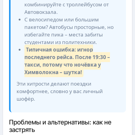
комбинируйте с троллейбусом от
Автовокзала.
С велосипедом или большим
пакетом? Автобусы просторные, но
избегайте пика – места забиты
студентами из политехники.
Типичная ошибка: игнор
последнего рейса. После 19:30 –
такси, потому что ночёвка у
Химволокна – шутка!
Эти хитрости делают поездки
комфортнее, словно у вас личный
шофёр.
Проблемы и альтернативы: как не
застрять