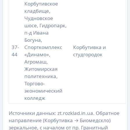
Корбутивское
кладбище,
Чудновское
шосе, Гидропарк,
п-д Ивана
Богуна,
37-
Спорткомплекс
Корбутивка и
44
«Динамо»,
студгородок
Агромаш,
Житомирская
политехника,
Торгово-
экономический
колледж
Источники данных: zt.rozklad.in.ua. Обратное
направление (Корбутивка → Биомедскло)
зеркальное, с началом от пр. Гранитный