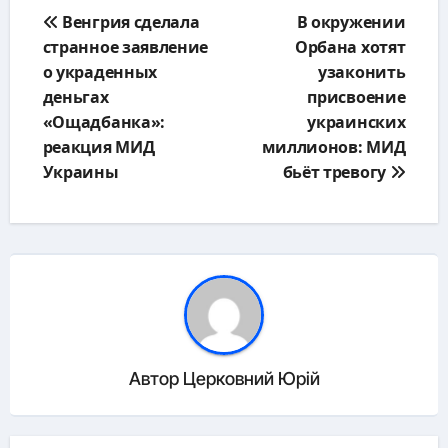
Навигация
Венгрия сделала
В окружении
по
странное заявление
Орбана хотят
записям
о украденных
узаконить
деньгах
присвоение
«Ощадбанка»:
украинских
реакция МИД
миллионов: МИД
Украины
бьёт тревогу
Автор
Церковний Юрій