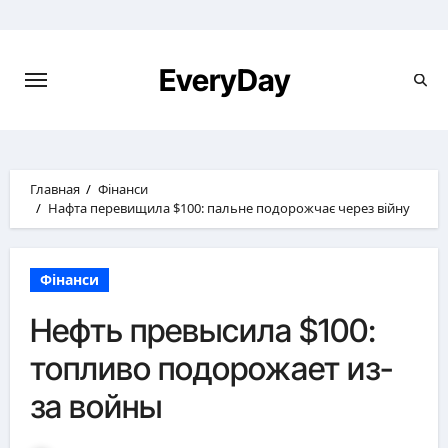
Перейти
к
содержимому
EveryDay
Главная
Фінанси
Нафта перевищила $100: пальне подорожчає через війну
Фінанси
Нефть превысила $100:
топливо подорожает из-
за войны