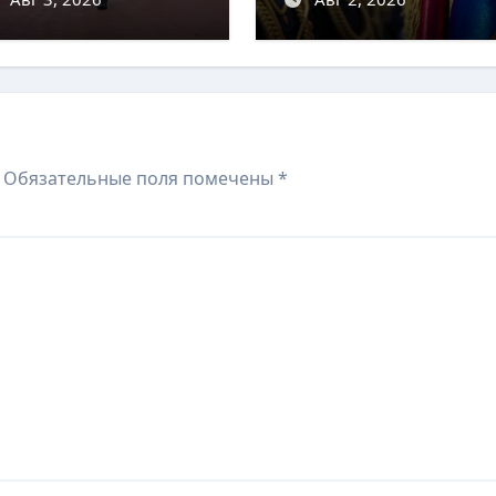
 Европой
более чем на 90%
Обязательные поля помечены
*