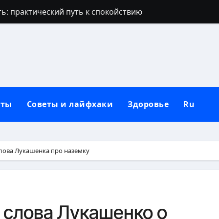
ь: практический путь к спокойствию
ша: глубокое происхождение, характер и современные 
ворит, что любит: глубинные причины и как понять ег
ое руководство от первых минут до возвращения домой
ство подтягиваний: полное руководство
кты
Советы и лайфхаки
Здоровье
Ru
ргонию в домашних условиях для обильного цветения
еру: полное руководство для здорового роста
бокое восстановление натуральных ресниц без инъекци
лова Лукашенка про наземку
дить монстеру без стресса для растения
гает планка: точные цифры и факторы
 слова Лукашенко о