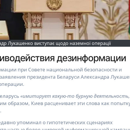
ндр Лукашенко виступає щодо наземної операції
тиводействия дезинформации
 заявления президента Беларуси Александра Лукаше
операции.
Беларусь
«имитирует какую-то бурную деятельность,
ким образом, Киев расценивает эти слова как попытк
.
едавно упоминал о гипотетических сценариях
 это частью более широкой информационной кампан