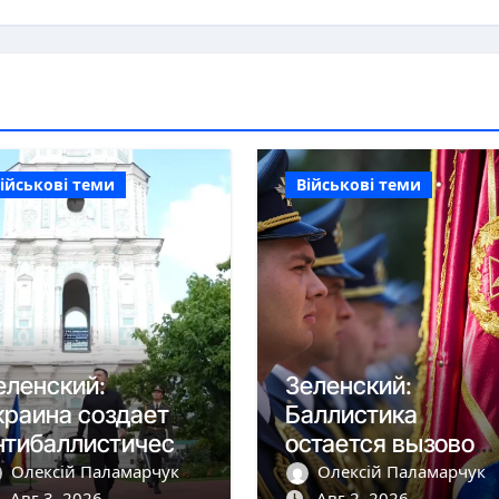
ійськові теми
Військові теми
еленский:
Зеленский:
краина создает
Баллистика
нтибаллистическу
остается вызовом,
 систему «Фрея»
но дроны сбиваем
Олексій Паламарчук
Олексій Паламарчук
Авг 3, 2026
Авг 2, 2026