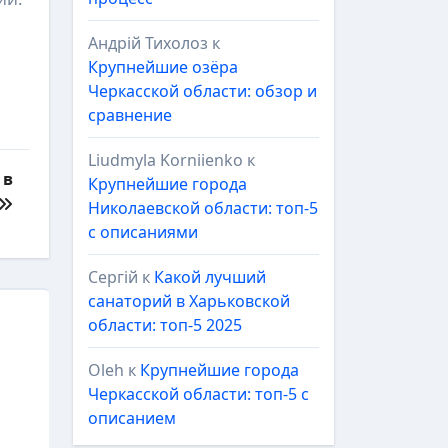
Андрій Тихолоз
к
Крупнейшие озёра
Черкасской области: обзор и
сравнение
Liudmyla Korniienko
к
 в
Крупнейшие города
Николаевской области: топ-5
с описаниями
Сергій
к
Какой лучший
санаторий в Харьковской
области: топ-5 2025
Oleh
к
Крупнейшие города
Черкасской области: топ-5 с
описанием