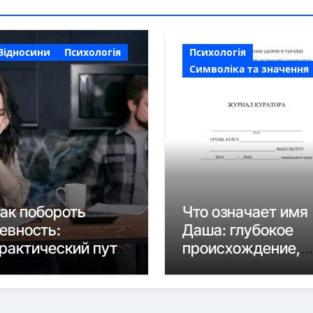
Відносини
Психологія
Психологія
Символіка та значення
ак побороть
Что означает имя
евность:
Даша: глубокое
рактический путь
происхождение,
 спокойствию
характер и
современные
нюансы