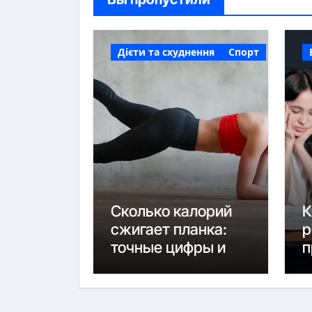
Дієти та схуднення
Спорт
Сколько калорий
К
сжигает планка:
р
точные цифры и
п
факторы
к