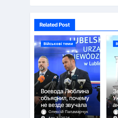
Related Post
Військові теми
В
Воевода Люблина
З
объяснил, почему
У
не везде звучала
а
тревога
ю
Олексій Паламарчук
Авг 3, 2026