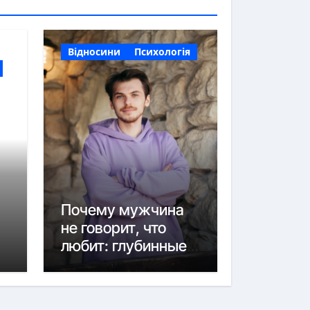
Відносини
Психологія
Почему мужчина
не говорит, что
любит: глубинные
причины и как
понять его
молчание