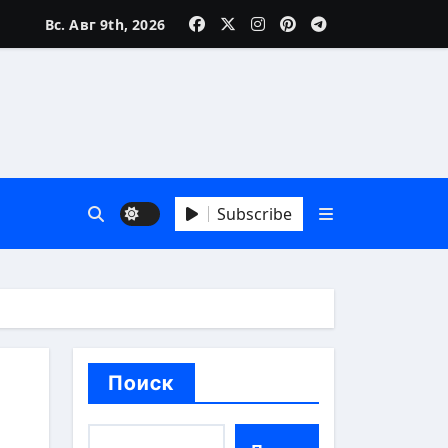
Вс. Авг 9th, 2026
нюансы
о молчание
Subscribe
й
Поиск