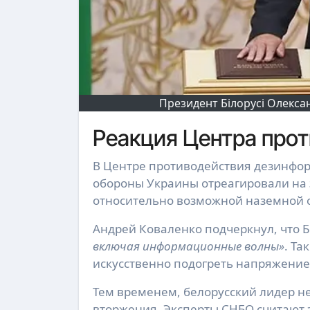
Президент Білорусі Олекса
Реакция Центра про
В Центре противодействия дезинформации при Совете национальной безопасности и
обороны Украины отреагировали на
относительно возможной наземной 
Андрей Коваленко подчеркнул, что 
включая информационные волны»
. Та
искусственно подогреть напряжение
Тем временем, белорусский лидер н
вторжения. Эксперты СНБО считают