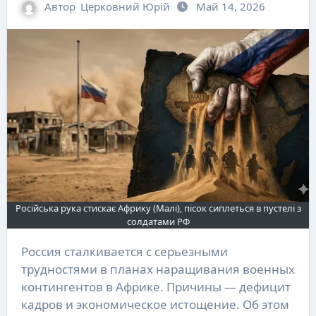
Автор
Церковний Юрій
Май 14, 2026
Російська рука стискає Африку (Малі), пісок сиплеться в пустелі з
солдатами РФ
Россия сталкивается с серьезными
трудностями в планах наращивания военных
контингентов в Африке. Причины — дефицит
кадров и экономическое истощение. Об этом