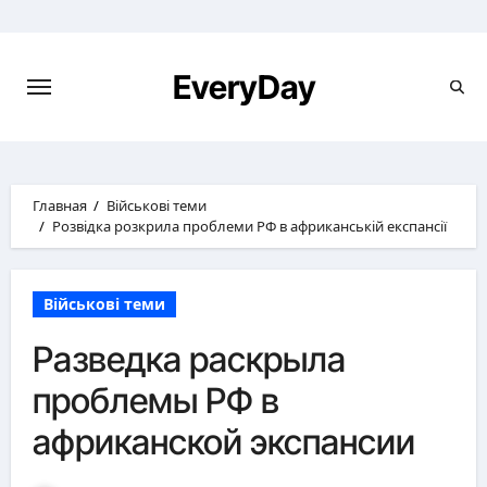
Перейти
к
содержимому
EveryDay
Главная
Військові теми
Розвідка розкрила проблеми РФ в африканській експансії
Військові теми
Разведка раскрыла
проблемы РФ в
африканской экспансии