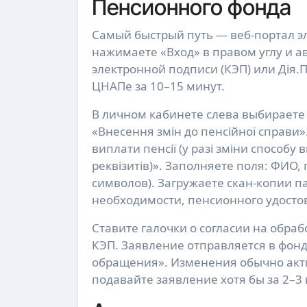
Пенсионного фонда
Самый быстрый путь — веб-портал эле
нажимаете «Вход» в правом углу и 
электронной подписи (КЭП) или Дія.П
ЦНАПе за 10–15 минут.
В личном кабинете слева выбираете
«Внесення змін до пенсійної справи»
виплати пенсії (у разі зміни способу
реквізитів)». Заполняете поля: ФИО
символов). Загружаете скан-копии п
необходимости, пенсионного удосто
Ставите галочки о согласии на обра
КЭП. Заявление отправляется в фонд
обращения». Изменения обычно акти
подавайте заявление хотя бы за 2–3