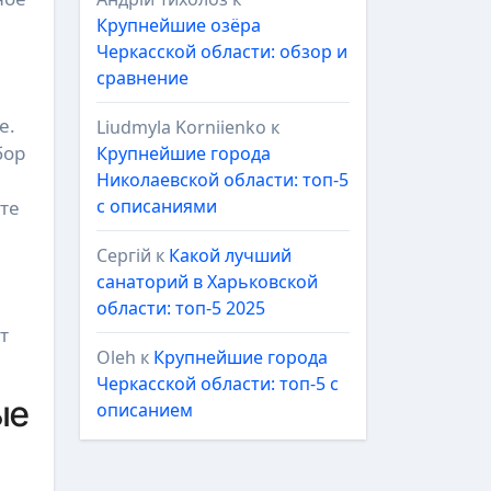
Крупнейшие озёра
Черкасской области: обзор и
сравнение
е.
Liudmyla Korniienko
к
бор
Крупнейшие города
Николаевской области: топ-5
с описаниями
те
Сергій
к
Какой лучший
санаторий в Харьковской
области: топ-5 2025
т
Oleh
к
Крупнейшие города
Черкасской области: топ-5 с
ые
описанием