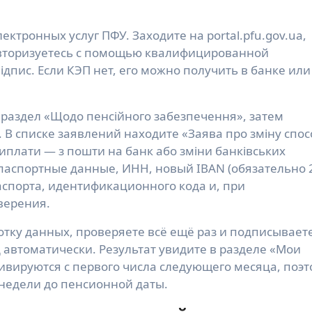
ктронных услуг ПФУ. Заходите на portal.pfu.gov.ua,
авторизуетесь с помощью квалифицированной
ідпис. Если КЭП нет, его можно получить в банке или
 раздел «Щодо пенсійного забезпечення», затем
. В списке заявлений находите «Заява про зміну спос
 виплати — з пошти на банк або зміни банківських
, паспортные данные, ИНН, новый IBAN (обязательно 
аспорта, идентификационного кода и, при
верения.
ботку данных, проверяете всё ещё раз и подписывает
 автоматически. Результат увидите в разделе «Мои
вируются с первого числа следующего месяца, поэт
 недели до пенсионной даты.