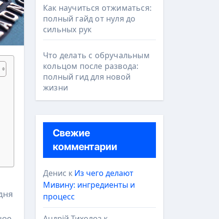
Как научиться отжиматься:
полный гайд от нуля до
сильных рук
Что делать с обручальным
кольцом после развода:
полный гид для новой
жизни
Свежие
комментарии
Денис
к
Из чего делают
Мивину: ингредиенты и
одня
процесс
ное
Андрій Тихолоз
к