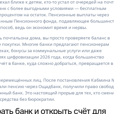
ехал ближе к детям, кто-то устал от очередей на поч
 банк с более выгодными условиями — бесплатным
роцентом на остаток. Пенсионные выплаты через
 данным Пенсионного фонда, подавляющее большинс
пособ, ведь он экономит время и нервы.
ть почтальона дома, вы просто проверяете баланс в
те покупки. Многие банки предлагают пенсионерам
еках, бонусы за коммунальные услуги или даже
иях цифровизации 2026 года, когда большинство
чёт в банке, куда сложно добраться, превращается в
 перемещённых лиц. После постановления Кабмина 
чали пенсию через Ощадбанк, получили право свобо
ный банк. Это настоящий прорыв для тех, кто смен
 средства без бюрократии.
ать банк и открыть счёт для