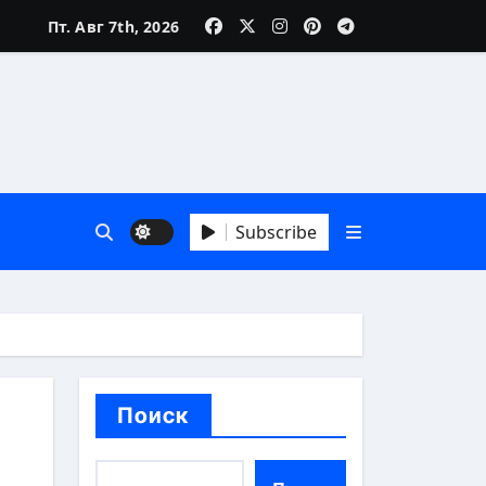
Пт. Авг 7th, 2026
зни
Subscribe
 А до Я
Поиск
аика