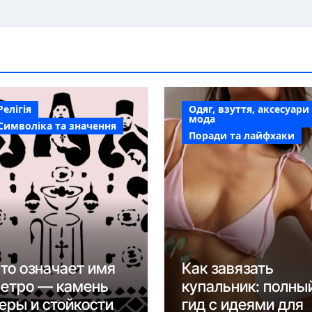
Релігія
Одяг, взуття, аксесуари
мода
Символіка та значення
Поради та лайфхаки
то означает имя
Как завязать
етро — камень
купальник: полны
еры и стойкости
гид с идеями для