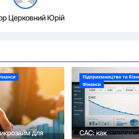
ор
Церковний Юрій
інанси
Підприємництво та бізн
Фінанси
икрозайм для
CAC: как