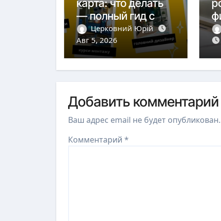
карта: что делать
р
— полный гид с
ф
действиями и
г
Церковний Юрій
защитой
Авг 5, 2026
у
п
Добавить комментарий
Ваш адрес email не будет опубликован.
Комментарий
*