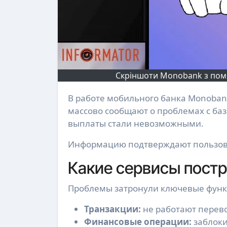
Скріншоти Monobank з поми
В работе мобильного банка Monobank произошел масштабный технический сбой. Клиенты
массово сообщают о проблемах с б
выплаты стали невозможными.
Информацию подтверждают пользова
Какие сервисы пост
Проблемы затронули ключевые функ
Транзакции:
не работают перевод
Финансовые операции:
заблоки