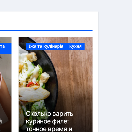
 та
Їжа та кулінарія
Кухня
Сколько варить
й
куриное филе:
точное время и