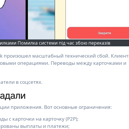
лками Помилка системи під час збою переказів
азовыми операциями. Переводы между карточками и
тели в соцсетях.
радали
ции приложения. Вот основные ограничения:
ы с карточки на карточку (P2P);
рованы выплаты и платежи;