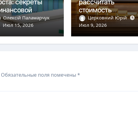
оста: секреты
рассчитать
инансовой
стоимость
ибкости
привлечения
Олексій Паламарчук
Церковний Юрій
спешного
Июл 15, 2026
клиента и
Июл 9, 2026
редпринимателя
оптимизировать е
в 2026 году
Обязательные поля помечены
*