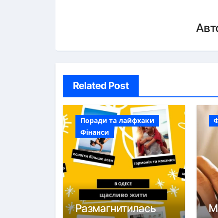
Авт
Related Post
Поради та лайфхаки
Ф
Фінанси
Размагнитилась
М