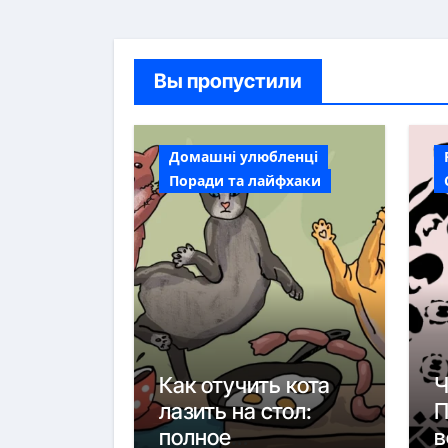
Вы пропустили
Домашні улюбленці
Поради та лайфхаки
Как отучить кота
Ч
лазить на стол:
П
полное
в